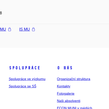
8
l MU
IS MU
Spolupráce
O nás
Spolupráce ve výzkumu
Organizační struktura
Spolupráce se SŠ
Kontakty
Fotogalerie
Naši absolventi
ECON MUNI v médiích