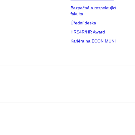
Bezpečná a respektující
fakulta
Úřední deska
HRS4R/HR Award
Kariéra na ECON MUNI