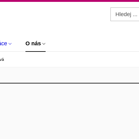
áce
O nás
vá