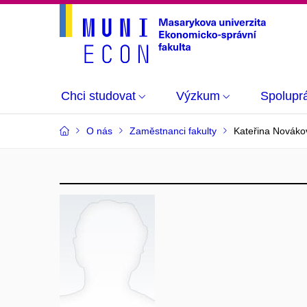
Chci studovat
Výzkum
Spolupr
O nás
Zaměstnanci fakulty
Kateřina Nováko