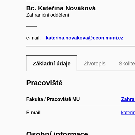
Bc. Kateřina Nováková
Zahraniční oddělení
e‑mail:
katerina.novakova@econ.muni.cz
Základní údaje
Životopis
Školite
Pracoviště
Fakulta / Pracoviště MU
Zahra
E-mail
kater
Osobní informace