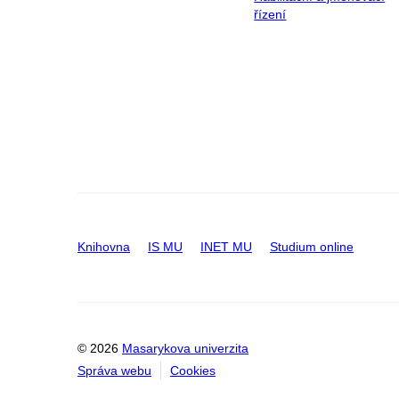
řízení
Knihovna
IS MU
INET MU
Studium online
© 2026
Masarykova univerzita
Správa webu
Cookies