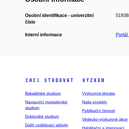
Osobní identifikace - univerzitní
51938
číslo
Interní informace
Portá
Chci studovat
Výzkum
Bakalářské studium
Výzkumná témata
Navazující magisterské
Naše projekty
studium
Publikační činnost
Doktorské studium
Vědecko-výzkumné akce
Další vzdělávací aktivity
Habilitační a jmenovací