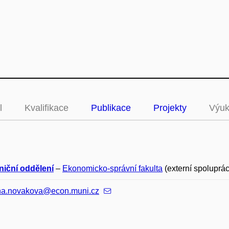
l
Kvalifikace
Publikace
Projekty
Výu
niční oddělení
–
Ekonomicko-správní fakulta
(externí spoluprá
ina.novakova@econ.muni.cz