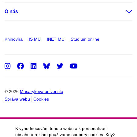
O nás
Knihovna
IS MU
INET MU
Studium online
Instagram
Facebook
LinkedIn
Twitter
Youtube
© 2026
Masarykova univerzita
Správa webu
Cookies
K vyhodnocování tohoto webu a k personalizaci
obsahu a reklam používáme soubory cookies. Když