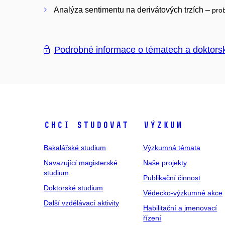
Analýza sentimentu na derivátových trzích –
prob
Podrobné informace o tématech a doktors
Chci studovat
Výzkum
Bakalářské studium
Výzkumná témata
Navazující magisterské
Naše projekty
studium
Publikační činnost
Doktorské studium
Vědecko-výzkumné akce
Další vzdělávací aktivity
Habilitační a jmenovací
řízení