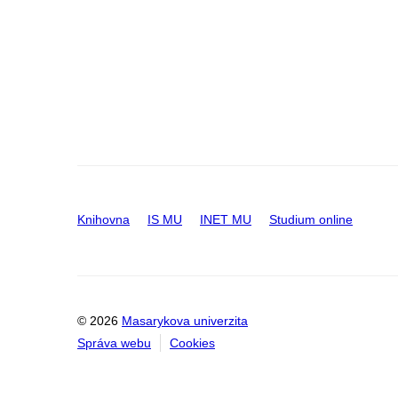
Knihovna
IS MU
INET MU
Studium online
© 2026
Masarykova univerzita
Správa webu
Cookies