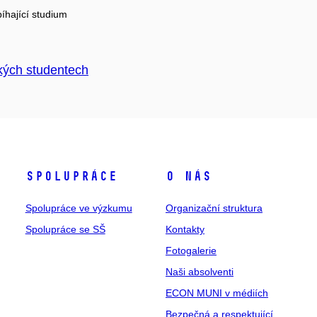
íhající studium
kých studentech
Spolupráce
O nás
Spolupráce ve výzkumu
Organizační struktura
Spolupráce se SŠ
Kontakty
Fotogalerie
Naši absolventi
ECON MUNI v médiích
Bezpečná a respektující