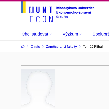
Chci studovat
Výzkum
Spolupr
O nás
Zaměstnanci fakulty
Tomáš Plíhal