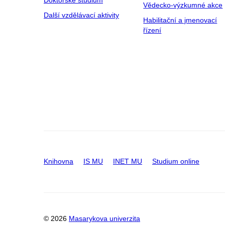
Vědecko-výzkumné akce
Další vzdělávací aktivity
Habilitační a jmenovací
řízení
Knihovna
IS MU
INET MU
Studium online
© 2026
Masarykova univerzita