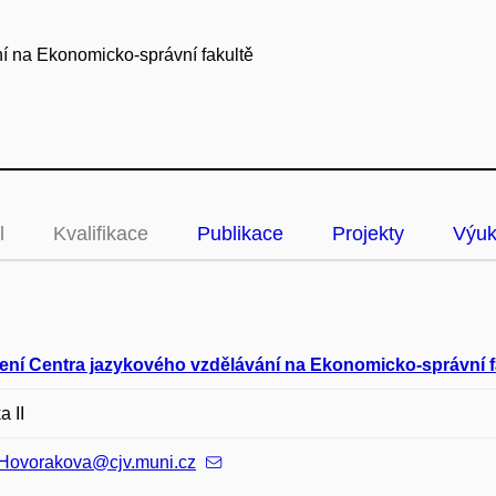
ní na Ekonomicko-správní fakultě
l
Kvalifikace
Publikace
Projekty
Výu
ení Centra jazykového vzdělávání na Ekonomicko-správní f
a II
.Hovorakova@cjv.muni.cz