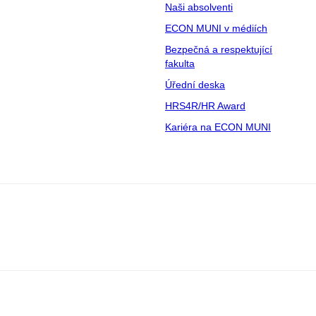
Naši absolventi
ECON MUNI v médiích
Bezpečná a respektující
fakulta
Úřední deska
HRS4R/HR Award
Kariéra na ECON MUNI