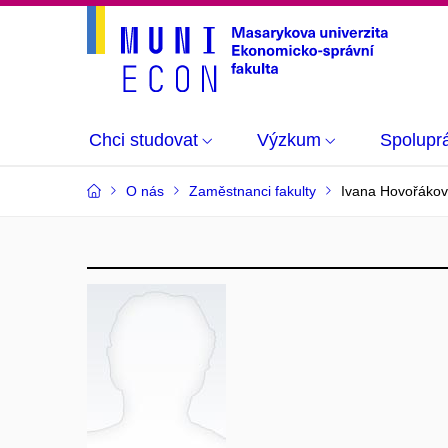
Chci studovat
Výzkum
Spolupr
O nás
Zaměstnanci fakulty
Ivana Hovořáko