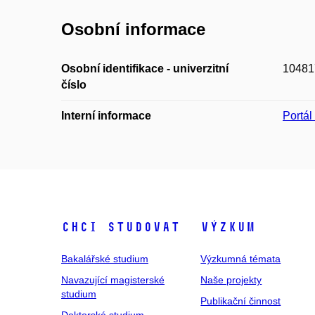
Osobní informace
Osobní identifikace - univerzitní
10481
číslo
Interní informace
Portá
Chci studovat
Výzkum
Bakalářské studium
Výzkumná témata
Navazující magisterské
Naše projekty
studium
Publikační činnost
Doktorské studium