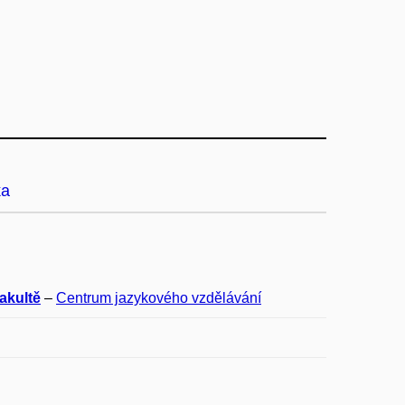
ka
akultě
–
Centrum jazykového vzdělávání