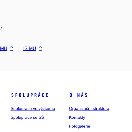
7
l MU
IS MU
Spolupráce
O nás
Spolupráce ve výzkumu
Organizační struktura
Spolupráce se SŠ
Kontakty
Fotogalerie