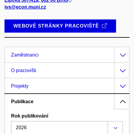
Lipová 507/41a, 602 00 Brno
ivs@econ.muni.cz
WEBOVÉ STRÁNKY PRACOVIŠTĚ
Zaměstnanci
O pracovišti
Projekty
Publikace
Rok publikování