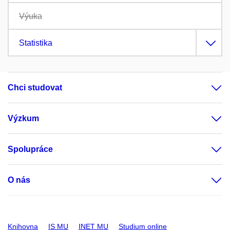
Výuka
Statistika
Chci studovat
Výzkum
Spolupráce
O nás
Knihovna
IS MU
INET MU
Studium online