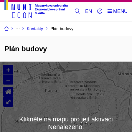
EN
Kontakty
Plán budovy
Plán budovy
+
–
⌂
⤢
Klikněte na mapu pro její aktivaci
Nenalezeno:
Načítám mapu…