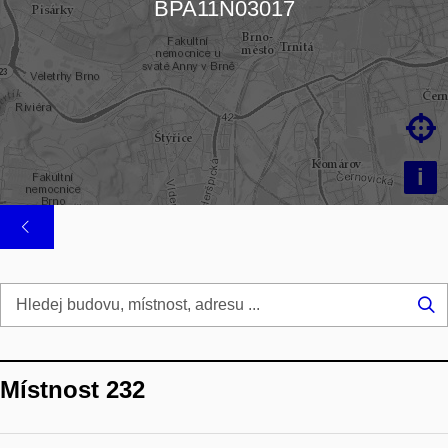
BPA11N03017

i
Hl
...
Místnost 232