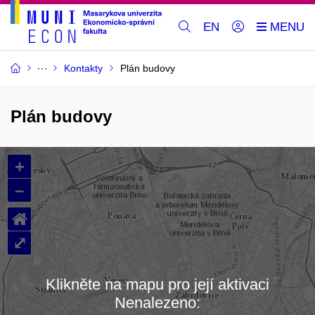
EN
Kontakty
Plán budovy
Plán budovy
+
–
⌂
⤢
Klikněte na mapu pro její aktivaci
Nenalezeno:
Načítám mapu…