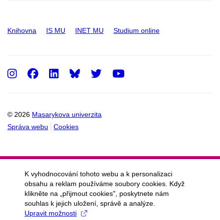
Knihovna
IS MU
INET MU
Studium online
Instagram
Facebook
LinkedIn
Twitter
Youtube
© 2026
Masarykova univerzita
Správa webu
Cookies
K vyhodnocování tohoto webu a k personalizaci
obsahu a reklam používáme soubory cookies. Když
klikněte na „přijmout cookies", poskytnete nám
souhlas k jejich uložení, správě a analýze.
Upravit možnosti