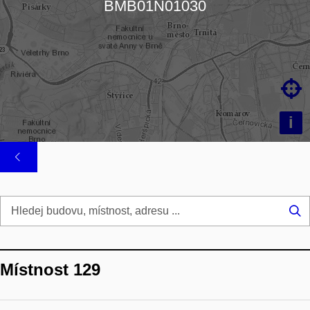
BMB01N01030

i
Hl
...
Místnost 129