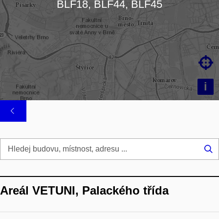
BLF18, BLF44, BLF45

i
Hl
...
Areál VETUNI, Palackého třída