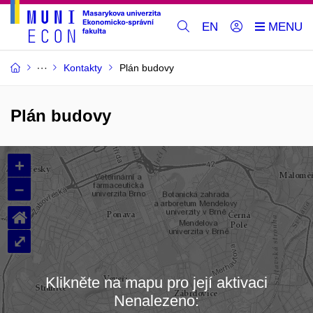
EN
Kontakty
Plán budovy
Plán budovy
+
–
⌂
⤢
Klikněte na mapu pro její aktivaci
Nenalezeno:
Načítám mapu…