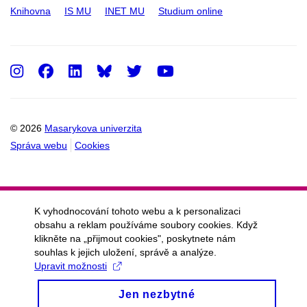
Knihovna
IS MU
INET MU
Studium online
Instagram
Facebook
LinkedIn
Twitter
Youtube
© 2026
Masarykova univerzita
Správa webu
Cookies
K vyhodnocování tohoto webu a k personalizaci
obsahu a reklam používáme soubory cookies. Když
klikněte na „přijmout cookies", poskytnete nám
souhlas k jejich uložení, správě a analýze.
Upravit možnosti
Jen nezbytné