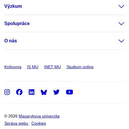
Výzkum
Spolupráce
O nás
Knihovna
IS MU
INET MU
Studium online
Instagram
Facebook
LinkedIn
Twitter
Youtube
© 2026
Masarykova univerzita
Správa webu
Cookies