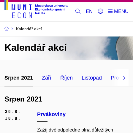
EN
Kalendář akcí
Kalendář akcí
Srpen 2021
Září
Říjen
Listopad
Prosinec
Srpen 2021
30.
8.
Prvákoviny
10.
9.
Zažij dvě odpoledne plná důležitých