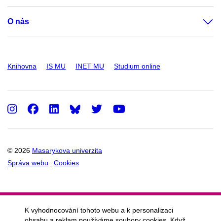
O nás
Knihovna
IS MU
INET MU
Studium online
Instagram
Facebook
LinkedIn
Twitter
Youtube
© 2026
Masarykova univerzita
Správa webu
Cookies
K vyhodnocování tohoto webu a k personalizaci
obsahu a reklam používáme soubory cookies. Když