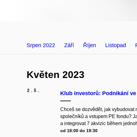
Srpen 2022
Září
Říjen
Listopad
Květen 2023
2.
5.
Klub investorů: Podnikání ve
Chceš se dozvědět, jak vybudovat 
společníků a vstupem PE fondu? Jak
a integrovat 7 akvizic během jednoho
od 18:00 do 19:30