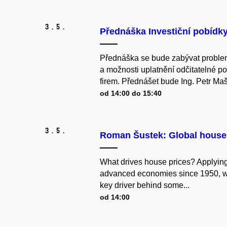
3.
5.
Přednáška Investiční pobídky
Přednáška se bude zabývat problem
a možnosti uplatnění odčitatelné 
firem. Přednášet bude Ing. Petr M
od 14:00 do 15:40
3.
5.
Roman Šustek: Global house 
What drives house prices? Applying
advanced economies since 1950, we
key driver behind some...
od 14:00