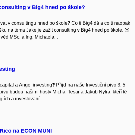
 consulting v Big4 hned po škole?
vat v consultingu hned po škole❓ Co ti Big4 dá a co ti naopak
ku na téma Jaké je zažít consulting v Big4 hned po škole. 😍
věd MSc. a Ing. Michaela...
esting
apital a Angel investing❓ Přijď na naše Investiční pivo 3. 5.
m pivu budou našimi hosty Michal Tesar a Jakub Nytra, kteří tě
iích a investovaní...
 Rico na ECON MUNI