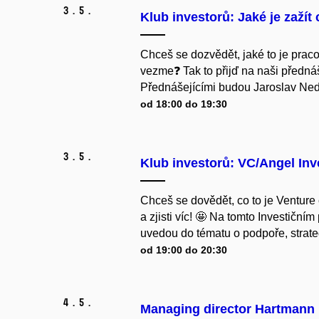
3.
5.
Klub investorů: Jaké je zažít
Chceš se dozvědět, jaké to je praco
vezme❓ Tak to přijď na naši přednáš
Přednášejícími budou Jaroslav Ned
od 18:00 do 19:30
3.
5.
Klub investorů: VC/Angel Inv
Chceš se dovědět, co to je Venture c
a zjisti víc! 🤩 Na tomto Investiční
uvedou do tématu o podpoře, strateg
od 19:00 do 20:30
4.
5.
Managing director Hartmann