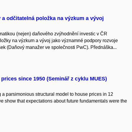
 a odčitatelná položka na výzkum a vývoj
atikou (nejen) daňového zvýhodnění investic v ČR
položky na výzkum a vývoj jako významné podpory rozvoje
ašek (Daňový manažer ve společnosti PwC). Přednáška...
prices since 1950 (Seminář z cyklu MUES)
 a parsimonious structural model to house prices in 12
 show that expectations about future fundamentals were the