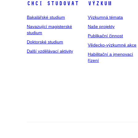
Chci studovat
Výzkum
Bakalářské studium
Výzkumná témata
Navazující magisterské
Naše projekty
studium
Publikační činnost
Doktorské studium
Vědecko-výzkumné akce
Další vzdělávací aktivity
Habilitační a jmenovací
řízení