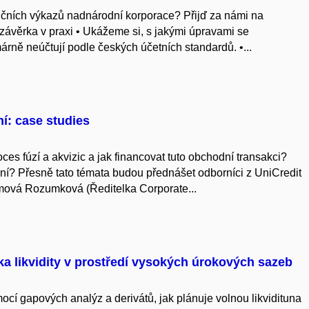
ančních výkazů nadnárodní korporace? Přijď za námi na
 závěrka v praxi • Ukážeme si, s jakými úpravami se
árně neúčtují podle českých účetních standardů. •...
í: case studies
ces fúzí a akvizic a jak financovat tuto obchodní transakci?
ní? Přesně tato témata budou přednášet odborníci z UniCredit
ová Rozumková (Ředitelka Corporate...
ika likvidity v prostředí vysokých úrokových sazeb
mocí gapových analýz a derivátů, jak plánuje volnou likvidituna