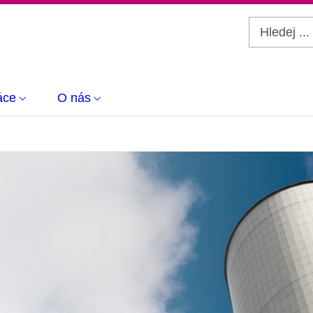
áce
O nás