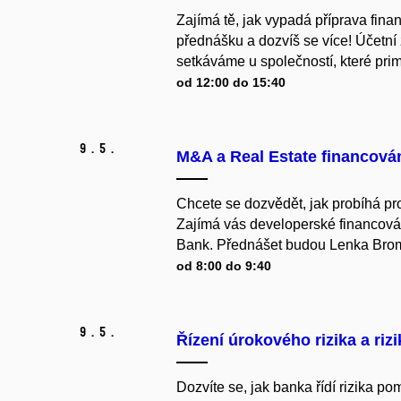
Zajímá tě, jak vypadá příprava fin
přednášku a dozvíš se více! Účetní
setkáváme u společností, které prim
od 12:00 do 15:40
9.
5.
M&A a Real Estate financován
Chcete se dozvědět, jak probíhá pro
Zajímá vás developerské financová
Bank. Přednášet budou Lenka Brom
od 8:00 do 9:40
9.
5.
Řízení úrokového rizika a riz
Dozvíte se, jak banka řídí rizika po