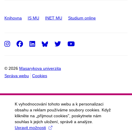
Knihovna
IS MU
INET MU
Studium online
Instagram
Facebook
LinkedIn
Twitter
Youtube
© 2026
Masarykova univerzita
Správa webu
Cookies
K vyhodnocování tohoto webu a k personalizaci
obsahu a reklam používáme soubory cookies. Když
klikněte na „přijmout cookies", poskytnete nám
souhlas k jejich uložení, správě a analýze.
Upravit možnosti