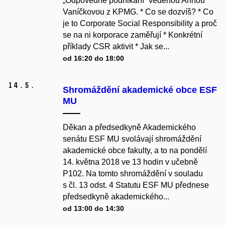
„Odpovědné podnikání“ vedenou Annou
Vaníčkovou z KPMG. * Co se dozvíš? * Co
je to Corporate Social Responsibility a proč
se na ni korporace zaměřují * Konkrétní
příklady CSR aktivit * Jak se...
od 16:20 do 18:00
14.
5.
Shromáždění akademické obce ESF
MU
Děkan a předsedkyně Akademického
senátu ESF MU svolávají shromáždění
akademické obce fakulty, a to na pondělí
14. května 2018 ve 13 hodin v učebně
P102. Na tomto shromáždění v souladu
s čl. 13 odst. 4 Statutu ESF MU přednese
předsedkyně akademického...
od 13:00 do 14:30