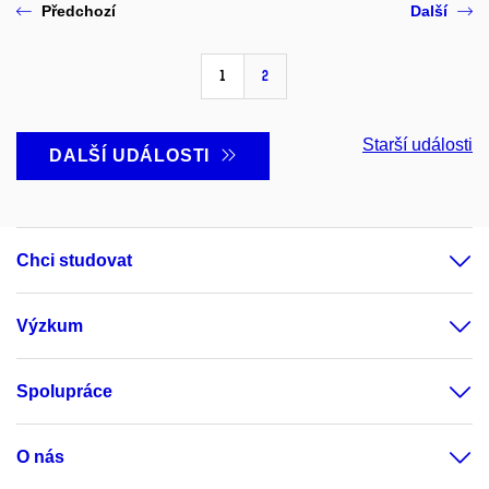
Předchozí
Další
1
2
Starší události
DALŠÍ UDÁLOSTI
Chci studovat
Výzkum
Spolupráce
O nás