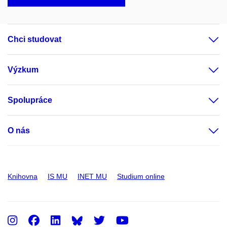
Chci studovat
Výzkum
Spolupráce
O nás
Knihovna
IS MU
INET MU
Studium online
Instagram
Facebook
LinkedIn
Twitter
Youtube