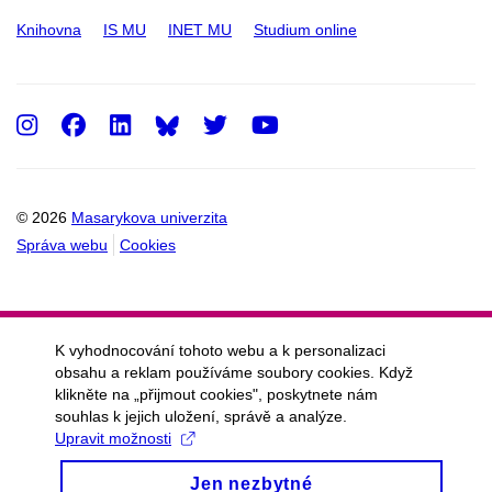
Knihovna
IS MU
INET MU
Studium online
Instagram
Facebook
LinkedIn
Twitter
Youtube
© 2026
Masarykova univerzita
Správa webu
Cookies
K vyhodnocování tohoto webu a k personalizaci
obsahu a reklam používáme soubory cookies. Když
klikněte na „přijmout cookies", poskytnete nám
souhlas k jejich uložení, správě a analýze.
Upravit možnosti
Jen nezbytné