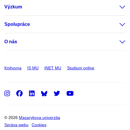
Výzkum
Spolupráce
O nás
Knihovna
IS MU
INET MU
Studium online
Instagram
Facebook
LinkedIn
Twitter
Youtube
© 2026
Masarykova univerzita
Správa webu
Cookies