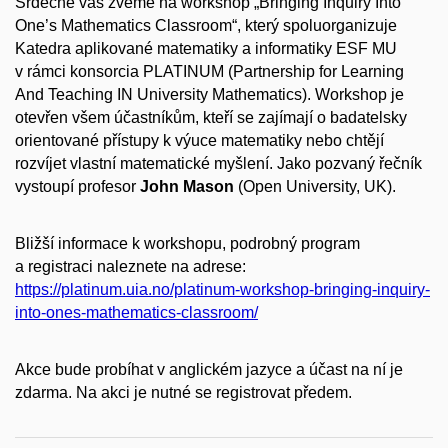
Srdečně vás zveme na workshop
„
Bringing Inquiry Into
One’s Mathematics Classroom
“
, který spoluorganizuje
Katedra aplikované matematiky a informatiky ESF MU
v rámci konsorcia PLATINUM (Partnership for Learning
And Teaching IN University Mathematics). Workshop je
otevřen všem účastníkům, kteří se zajímají o badatelsky
orientované přístupy k výuce matematiky nebo chtějí
rozvíjet vlastní matematické myšlení. Jako pozvaný řečník
vystoupí profesor
John Mason
(Open University, UK).
Bližší informace k workshopu, podrobný program
a registraci naleznete na adrese:
https://platinum.uia.no/platinum-workshop-bringing-inquiry-
into-ones-mathematics-classroom/
Akce bude probíhat v anglickém jazyce a účast na ní je
zdarma. Na akci je nutné se registrovat předem.