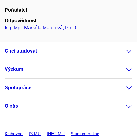
Pořadatel
Odpovědnost
Ing. Mgr. Markéta Matulová, Ph.D.
Chci studovat
Výzkum
Spolupráce
O nás
Knihovna
IS MU
INET MU
Studium online