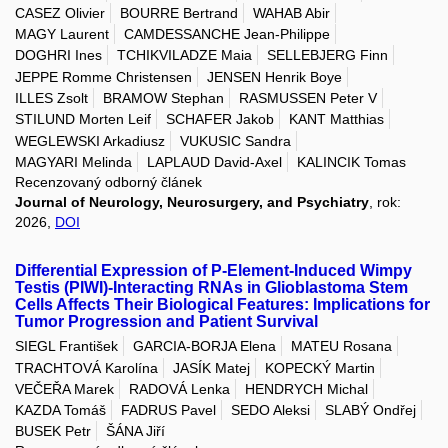
CASEZ Olivier
BOURRE Bertrand
WAHAB Abir
MAGY Laurent
CAMDESSANCHE Jean-Philippe
DOGHRI Ines
TCHIKVILADZE Maia
SELLEBJERG Finn
JEPPE Romme Christensen
JENSEN Henrik Boye
ILLES Zsolt
BRAMOW Stephan
RASMUSSEN Peter V
STILUND Morten Leif
SCHAFER Jakob
KANT Matthias
WEGLEWSKI Arkadiusz
VUKUSIC Sandra
MAGYARI Melinda
LAPLAUD David-Axel
KALINCIK Tomas
Recenzovaný odborný článek
Journal of Neurology, Neurosurgery, and Psychiatry
, rok:
2026,
DOI
Differential Expression of P-Element-Induced Wimpy
Testis (PIWI)-Interacting RNAs in Glioblastoma Stem
Cells Affects Their Biological Features: Implications for
Tumor Progression and Patient Survival
SIEGL František
GARCIA-BORJA Elena
MATEU Rosana
TRACHTOVÁ Karolína
JASÍK Matej
KOPECKÝ Martin
VEČEŘA Marek
RADOVÁ Lenka
HENDRYCH Michal
KAZDA Tomáš
FADRUS Pavel
SEDO Aleksi
SLABÝ Ondřej
BUSEK Petr
ŠÁNA Jiří