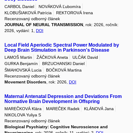
CARBOL Daniel
NOVÁKOVÁ Ľubomíra
KLOBUŠIAKOVÁ Patrícia
REKTOROVÁ Irena
Recenzovaný odborný článek
JOURNAL OF NEURAL TRANSMISSION
, rok: 2026, ročník:
2026, vydání: 1,
DOI
Local Field Aperiodic Spectral Power Modulated by
Deep Brain Stimulation in Parkinson's Disease
LAMOŠ Martin
ŽÁČKOVÁ Aneta
ULČÁK David
GURKA Benjamín
BRZUCHANSKI Daniel
ŠMAHOVSKÁ Lucia
BOČKOVÁ Martina
Recenzovaný odborný článek
Movement Disorders
, rok: 2026,
DOI
Maternal Antenatal Depression and Deviations From
Normative Brain Development in Offspring
MAREČKOVÁ Klára
MAREČEK Radek
KLÁNOVÁ Jana
NIKOLOVA Yuliya S
Recenzovaný odborný článek
Biological Psychiatry: Cognitive Neuroscience and
Neuroimaging
, rok: 2026, ročník: 11, vydání: 2,
DOI