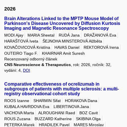
2026
Brain Alterations Linked to the MPTP Mouse Model of
Parkinson's Disease Uncovered by Diffusion Kurtosis
Imaging and Magnetic Resonance Spectroscopy
MODI Ajay
MARIA Sheetal
RUDÁ Jana
DRAŽANOVÁ Eva
HARAŠTOVÁ Iveta
ŠEJNOHA MINSTEROVÁ Alžběta
KOVAČOVICOVÁ Kristína
HAVAS Daniel
REKTOROVÁ Irena
OUTEIRO Tiago F.
KHAIRNAR Amit Suresh
Recenzovaný odborný článek
CNS Neuroscience & Therapeutics
, rok: 2026, ročník: 32,
vydání: 4,
DOI
Comparative effectiveness of ocrelizumab in
subgroups of patients with multiple sclerosis: a multi-
registry observational cohort study
ROOS Izanne
SHARMIN Sifat
HORAKOVA Dana
KUBALA HAVRDOVA Eva
LIBERTINOVA Jana
VACHOVA Marta
ALROUGHANI Raed
BOZ Cavit
ROUS Zuzana
BUZZARD Katherine
SKIBINA Olga
PETERKA Marek
HRADILEK Pavel
MARES Miroslav