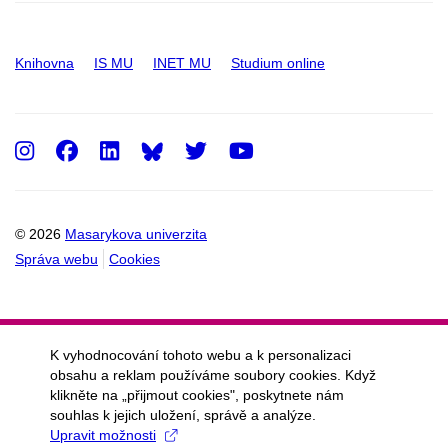
Knihovna
IS MU
INET MU
Studium online
Instagram
Facebook
LinkedIn
Twitter
Youtube
© 2026
Masarykova univerzita
Správa webu
Cookies
K vyhodnocování tohoto webu a k personalizaci
obsahu a reklam používáme soubory cookies. Když
klikněte na „přijmout cookies", poskytnete nám
souhlas k jejich uložení, správě a analýze.
Upravit možnosti