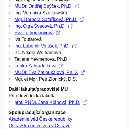
MUDr. Ondřej Strýček, Ph.D.
Ing. Veronika Szotkowská
Mgr. Barbora Šafaříková, Ph.D.
Ing. Olga Švecová, Ph.D.
Eva Tichomirovová
Iva Toufarová
Ing. Lubomír Vojtíšek, PhD.
Bc. Nikola Wolframová
Tetiana Yevmenova, Ph.D.
Lenka Zahradníková
MUDr. Eva Zatloukalová, Ph.D.
Mgr. et Mgr. Petr Zlonický, DiS.
Další fakulta/pracoviště MU
Přírodovědecká fakulta
prof. RNDr. Jana Klánová, Ph.D.
Spolupracující organizace
Akademie věd České republiky
Ostravská univerzita v Ostravě