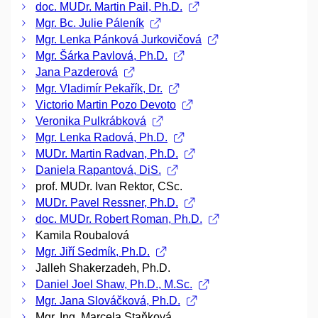
doc. MUDr. Martin Pail, Ph.D.
Mgr. Bc. Julie Páleník
Mgr. Lenka Pánková Jurkovičová
Mgr. Šárka Pavlová, Ph.D.
Jana Pazderová
Mgr. Vladimír Pekařík, Dr.
Victorio Martin Pozo Devoto
Veronika Pulkrábková
Mgr. Lenka Radová, Ph.D.
MUDr. Martin Radvan, Ph.D.
Daniela Rapantová, DiS.
prof. MUDr. Ivan Rektor, CSc.
MUDr. Pavel Ressner, Ph.D.
doc. MUDr. Robert Roman, Ph.D.
Kamila Roubalová
Mgr. Jiří Sedmík, Ph.D.
Jalleh Shakerzadeh, Ph.D.
Daniel Joel Shaw, Ph.D., M.Sc.
Mgr. Jana Slováčková, Ph.D.
Mgr. Ing. Marcela Staňková