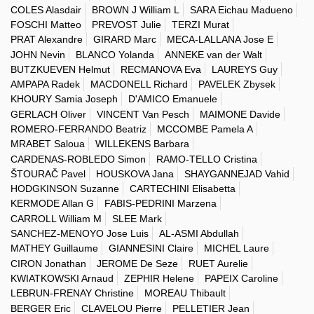
COLES Alasdair
BROWN J William L
SARA Eichau Madueno
FOSCHI Matteo
PREVOST Julie
TERZI Murat
PRAT Alexandre
GIRARD Marc
MECA-LALLANA Jose E
JOHN Nevin
BLANCO Yolanda
ANNEKE van der Walt
BUTZKUEVEN Helmut
RECMANOVA Eva
LAUREYS Guy
AMPAPA Radek
MACDONELL Richard
PAVELEK Zbysek
KHOURY Samia Joseph
D'AMICO Emanuele
GERLACH Oliver
VINCENT Van Pesch
MAIMONE Davide
ROMERO-FERRANDO Beatriz
MCCOMBE Pamela A
MRABET Saloua
WILLEKENS Barbara
CARDENAS-ROBLEDO Simon
RAMO-TELLO Cristina
ŠTOURAČ Pavel
HOUSKOVA Jana
SHAYGANNEJAD Vahid
HODGKINSON Suzanne
CARTECHINI Elisabetta
KERMODE Allan G
FABIS-PEDRINI Marzena
CARROLL William M
SLEE Mark
SANCHEZ-MENOYO Jose Luis
AL-ASMI Abdullah
MATHEY Guillaume
GIANNESINI Claire
MICHEL Laure
CIRON Jonathan
JEROME De Seze
RUET Aurelie
KWIATKOWSKI Arnaud
ZEPHIR Helene
PAPEIX Caroline
LEBRUN-FRENAY Christine
MOREAU Thibault
BERGER Eric
CLAVELOU Pierre
PELLETIER Jean