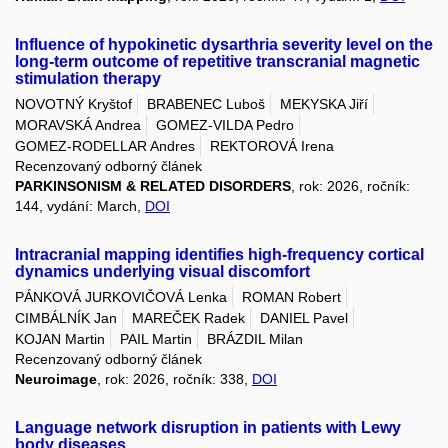
Influence of hypokinetic dysarthria severity level on the
long-term outcome of repetitive transcranial magnetic
stimulation therapy
NOVOTNÝ Kryštof
BRABENEC Luboš
MEKYSKA Jiří
MORAVSKÁ Andrea
GOMEZ-VILDA Pedro
GOMEZ-RODELLAR Andres
REKTOROVÁ Irena
Recenzovaný odborný článek
PARKINSONISM & RELATED DISORDERS
, rok: 2026, ročník:
144, vydání: March,
DOI
Intracranial mapping identifies high-frequency cortical
dynamics underlying visual discomfort
PÁNKOVÁ JURKOVIČOVÁ Lenka
ROMAN Robert
CIMBÁLNÍK Jan
MAREČEK Radek
DANIEL Pavel
KOJAN Martin
PAIL Martin
BRÁZDIL Milan
Recenzovaný odborný článek
Neuroimage
, rok: 2026, ročník: 338,
DOI
Language network disruption in patients with Lewy
body diseases