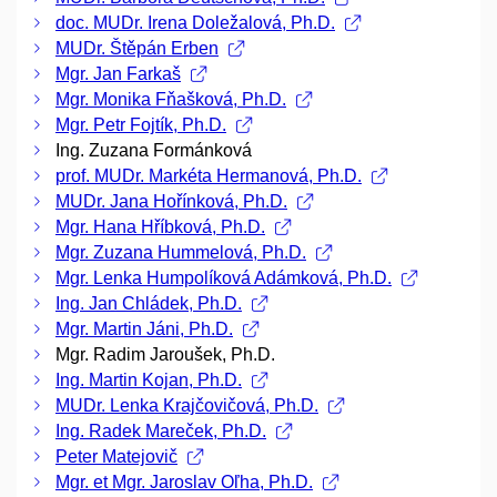
doc. MUDr. Irena Doležalová, Ph.D.
MUDr. Štěpán Erben
Mgr. Jan Farkaš
Mgr. Monika Fňašková, Ph.D.
Mgr. Petr Fojtík, Ph.D.
Ing. Zuzana Formánková
prof. MUDr. Markéta Hermanová, Ph.D.
MUDr. Jana Hořínková, Ph.D.
Mgr. Hana Hříbková, Ph.D.
Mgr. Zuzana Hummelová, Ph.D.
Mgr. Lenka Humpolíková Adámková, Ph.D.
Ing. Jan Chládek, Ph.D.
Mgr. Martin Jáni, Ph.D.
Mgr. Radim Jaroušek, Ph.D.
Ing. Martin Kojan, Ph.D.
MUDr. Lenka Krajčovičová, Ph.D.
Ing. Radek Mareček, Ph.D.
Peter Matejovič
Mgr. et Mgr. Jaroslav Oľha, Ph.D.