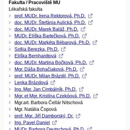
Fakulta / Pracoviště MU
Lékařská fakulta
prof. MUDr. Irena Rektorová, Ph.D.
doc. MUDr. Štefánia Aulická, Ph.D.
doc. MUDr. Marek Baláž, Ph.D.
MUDr. Eliška Bartečková, Ph.D.
doc. MUDr. Markéta Bébarová, Ph.D.
Sofiia Berezka, Ph.D.
Eliška Bernhardtová
doc. MUDr. Martina Bočková, Ph.D.
Mgr. Dáša Bohačiaková, Ph.D.
prof. MUDr. Milan Brázdil, Ph.D.
Lenka Brázdová
Ing. Mgr. Jan Cimbálník, Ph.D.
Mgr. et Mgr. Kristína Czekóová, Ph.D.
Mgr.art. Barbora Čellár Nitschová
Mgr. Natália Čopová
prof. Mgr. Jiří Damborský, Dr.
Ing. Pavel Daniel
MUDr. Barbora Deutschová, Ph.D.