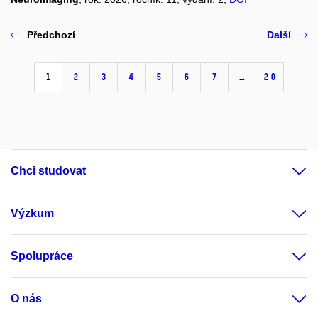
Předchozí
Další
1
2
3
4
5
6
7
…
20
Chci studovat
Výzkum
Spolupráce
O nás