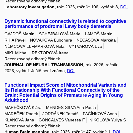
Recenzovaný odborný článek
Laboratory Investigation
, rok: 2026, ročník: 106, vydání: 3,
DOI
Dynamic functional connectivity is related to cognitive
performance of prodromal Lewy body dementia
GAJDOŠ Martin
SCHEJBALOVÁ Marie
LAMOŠ Martin
ŘÍHA Pavel
NOVÁKOVÁ Ľubomíra
NEČASOVÁ Markéta
NĚMCOVÁ ELFMARKOVÁ Nela
VÝTVAROVÁ Eva
MIKL Michal
REKTOROVÁ Irena
Recenzovaný odborný článek
JOURNAL OF NEURAL TRANSMISSION
, rok: 2026, ročník:
2026, vydání: Ještě není známo,
DOI
Functional Impact Score of Mitochondrial Variants and
Its Relationship With Functional Connectivity of the
Brain: Potential Origins of Premature Aging in Young
Adulthood
MAREČKOVÁ Klára
MENDES-SILVA Ana Paula
MAREČEK Radek
JORDÁNEK Tomáš
PAČÍNKOVÁ Anna
KLÁNOVÁ Jana
GONCALVES Vanessa F
NIKOLOVA Yuliya S
Recenzovaný odborný článek
Human Brain mapping
, rok: 2026, ročník: 47, vydání: 1,
DOI