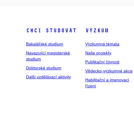
Chci studovat
Výzkum
Bakalářské studium
Výzkumná témata
Navazující magisterské
Naše projekty
studium
Publikační činnost
Doktorské studium
Vědecko-výzkumné akce
Další vzdělávací aktivity
Habilitační a jmenovací
řízení