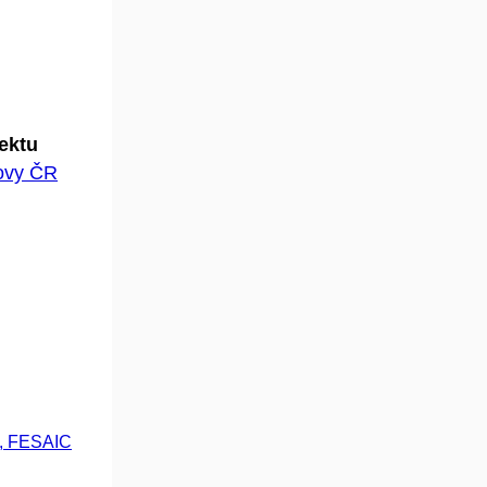
jektu
hovy ČR
., FESAIC