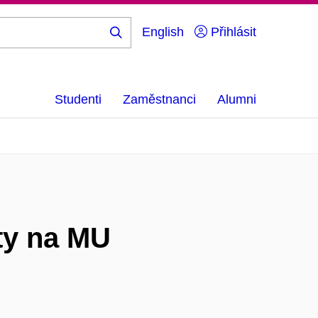
English
Přihlásit
Hledej
...
Studenti
Zaměstnanci
Alumni
ity na MU