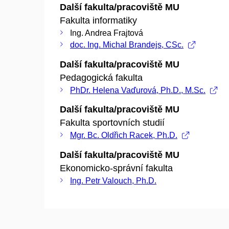
Další fakulta/pracoviště MU
Fakulta informatiky
Ing. Andrea Frajtová
doc. Ing. Michal Brandejs, CSc.
Další fakulta/pracoviště MU
Pedagogická fakulta
PhDr. Helena Vaďurová, Ph.D., M.Sc.
Další fakulta/pracoviště MU
Fakulta sportovních studií
Mgr. Bc. Oldřich Racek, Ph.D.
Další fakulta/pracoviště MU
Ekonomicko-správní fakulta
Ing. Petr Valouch, Ph.D.