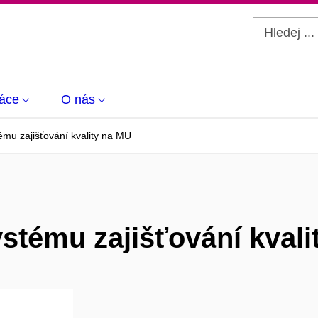
áce
O nás
ému zajišťování kvality na MU
ystému zajišťování kval