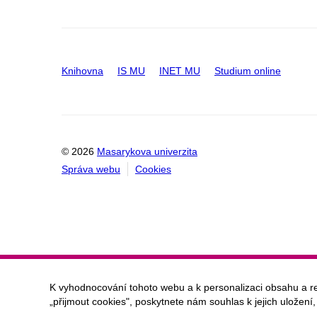
Knihovna
IS MU
INET MU
Studium online
© 2026
Masarykova univerzita
Správa webu
Cookies
K vyhodnocování tohoto webu a k personalizaci obsahu a r
„přijmout cookies", poskytnete nám souhlas k jejich uložení