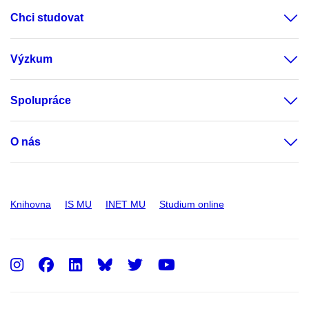
Chci studovat
Výzkum
Spolupráce
O nás
Knihovna
IS MU
INET MU
Studium online
Instagram
Facebook
LinkedIn
Twitter
Youtube