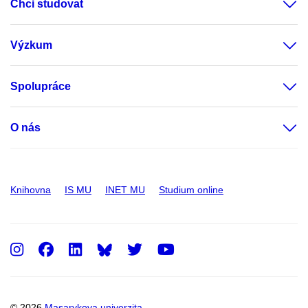
Chci studovat
Výzkum
Spolupráce
O nás
Knihovna
IS MU
INET MU
Studium online
Instagram
Facebook
LinkedIn
Twitter
Youtube
© 2026
Masarykova univerzita