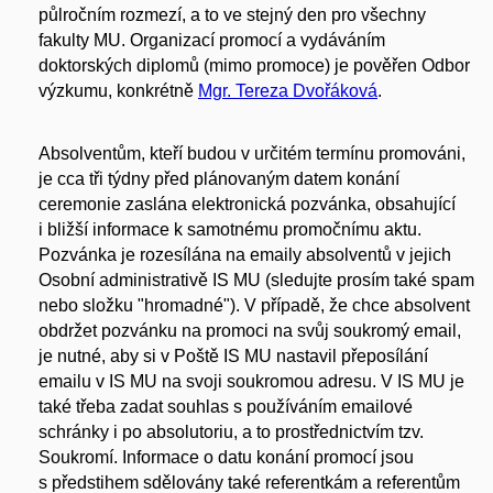
půlročním rozmezí, a to ve stejný den pro všechny
fakulty MU. Organizací promocí a vydáváním
doktorských diplomů (mimo promoce) je pověřen Odbor
výzkumu, konkrétně
Mgr. Tereza Dvořáková
.
Absolventům, kteří budou v určitém termínu promováni,
je cca tři týdny před plánovaným datem konání
ceremonie zaslána elektronická pozvánka, obsahující
i bližší informace k samotnému promočnímu aktu.
Pozvánka je rozesílána na emaily absolventů v jejich
Osobní administrativě IS MU (sledujte prosím také spam
nebo složku "hromadné"). V případě, že chce absolvent
obdržet pozvánku na promoci na svůj soukromý email,
je nutné, aby si v Poště IS MU nastavil přeposílání
emailu v IS MU na svoji soukromou adresu. V IS MU je
také třeba zadat souhlas s používáním emailové
schránky i po absolutoriu, a to prostřednictvím tzv.
Soukromí. Informace o datu konání promocí jsou
s předstihem sdělovány také referentkám a referentům