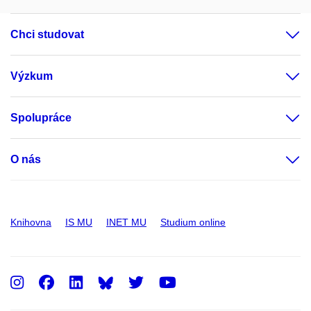
Chci studovat
Výzkum
Spolupráce
O nás
Knihovna
IS MU
INET MU
Studium online
Instagram
Facebook
LinkedIn
Twitter
Youtube