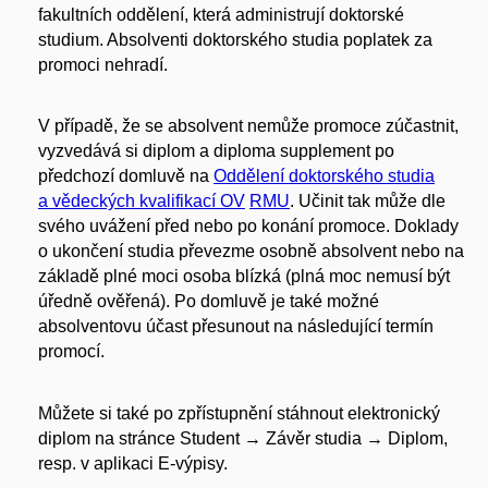
fakultních oddělení, která administrují doktorské
studium. Absolventi doktorského studia poplatek za
promoci nehradí.
V případě, že se absolvent nemůže promoce zúčastnit,
vyzvedává si diplom a diploma supplement po
předchozí domluvě na
Oddělení doktorského studia
a vědeckých kvalifikací OV
RMU
. Učinit tak může dle
svého uvážení před nebo po konání promoce. Doklady
o ukončení studia převezme osobně absolvent nebo na
základě plné moci osoba blízká (plná moc nemusí být
úředně ověřená). Po domluvě je také možné
absolventovu účast přesunout na následující termín
promocí.
Můžete si také po zpřístupnění stáhnout elektronický
diplom na stránce Student → Záv
ě
r studia → Diplom,
resp. v aplikaci E
-
v
ý
pisy.