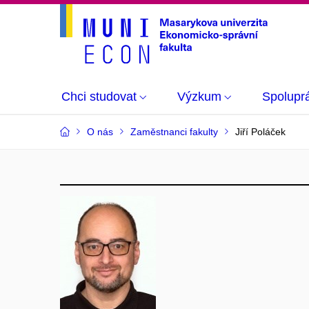
Chci studovat
Výzkum
Spolupr
O nás
Zaměstnanci fakulty
Jiří Poláček