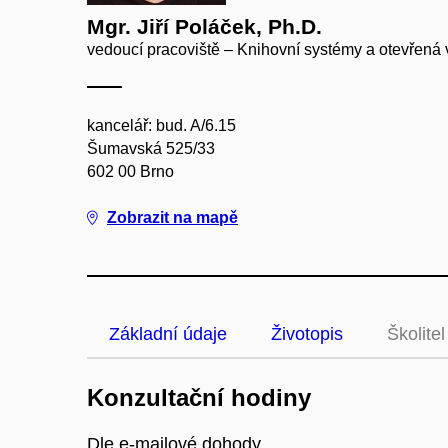
Mgr. Jiří Poláček, Ph.D.
vedoucí pracoviště – Knihovní systémy a otevřená
kancelář: bud. A/6.15
Šumavská 525/33
602 00 Brno
Zobrazit na mapě
Základní údaje
Životopis
Školitel
Konzultační hodiny
Dle e-mailové dohody.