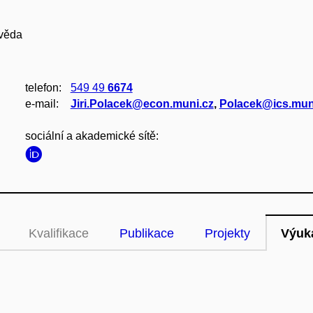
 věda
telefon:
549 49
6674
e‑mail:
Jiri.Polacek@econ.muni.cz
,
Polacek@ics.mun
sociální a akademické sítě:
Kvalifikace
Publikace
Projekty
Výuk