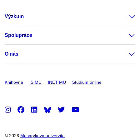
Výzkum
Spolupráce
O nás
Knihovna
IS MU
INET MU
Studium online
Instagram
Facebook
LinkedIn
Twitter
Youtube
© 2026
Masarykova univerzita