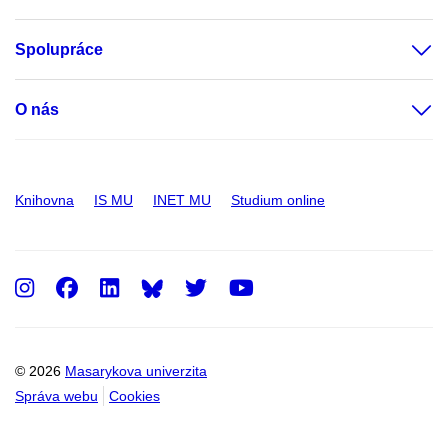
Spolupráce
O nás
Knihovna
IS MU
INET MU
Studium online
Instagram
Facebook
LinkedIn
Twitter
Youtube
© 2026
Masarykova univerzita
Správa webu
Cookies