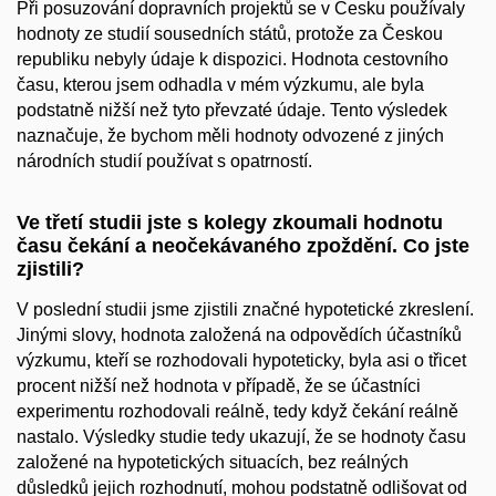
Při posuzování dopravních projektů se v Česku používaly
hodnoty ze studií sousedních států, protože za Českou
republiku nebyly údaje k dispozici. Hodnota cestovního
času, kterou jsem odhadla v mém výzkumu, ale byla
podstatně nižší než tyto převzaté údaje. Tento výsledek
naznačuje, že bychom měli hodnoty odvozené z jiných
národních studií používat s opatrností.
Ve třetí studii jste s kolegy zkoumali hodnotu
času čekání a neočekávaného zpoždění. Co jste
zjistili?
V poslední studii jsme zjistili značné hypotetické zkreslení.
Jinými slovy, hodnota založená na odpovědích účastníků
výzkumu, kteří se rozhodovali hypoteticky, byla asi o třicet
procent nižší než hodnota v případě, že se účastníci
experimentu rozhodovali reálně, tedy když čekání reálně
nastalo. Výsledky studie tedy ukazují, že se hodnoty času
založené na hypotetických situacích, bez reálných
důsledků jejich rozhodnutí, mohou podstatně odlišovat od