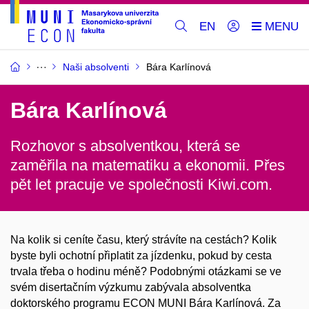
EN
Naši absolventi
Bára Karlínová
Bára Karlínová
Rozhovor s absolventkou, která se
zaměřila na matematiku a ekonomii. Přes
pět let pracuje ve společnosti Kiwi.com.
Na kolik si ceníte času, který strávíte na cestách? Kolik
byste byli ochotní připlatit za jízdenku, pokud by cesta
trvala třeba o hodinu méně? Podobnými otázkami se ve
svém disertačním výzkumu zabývala absolventka
doktorského programu ECON MUNI Bára Karlínová. Za