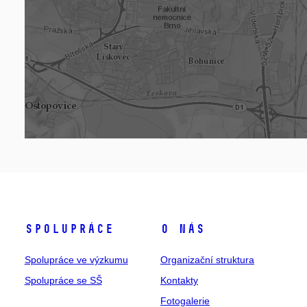
Spolupráce
O nás
Spolupráce ve výzkumu
Organizační struktura
Spolupráce se SŠ
Kontakty
Fotogalerie