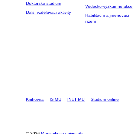
Doktorské studium
Vědecko-výzkumné akce
Další vzdělávací aktivity
Habilitační a jmenovací
řízení
Knihovna
IS MU
INET MU
Studium online
© 2026
Masarykova univerzita