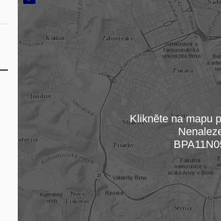
Klikněte na mapu pr
Nenalez
Načítám
BPA11N0