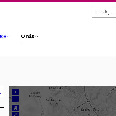
áce
O nás
+
Hledej
–
..
⌂
⤢