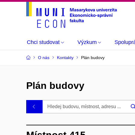
Chci studovat
Výzkum
Spolupr
O nás
Kontakty
Plán budovy
Plán budovy
.
Místnost 415