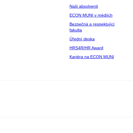
Naši absolventi
ECON MUNI v médiích
Bezpečná a respektující
fakulta
Úřední deska
HRS4R/HR Award
Kariéra na ECON MUNI