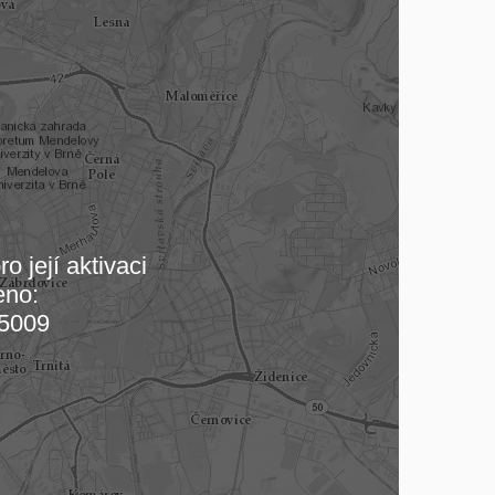
o její aktivaci
eno:
 mapu…
5009