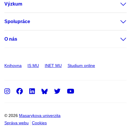
Výzkum
Spolupráce
O nás
Knihovna
IS MU
INET MU
Studium online
Instagram
Facebook
LinkedIn
Twitter
Youtube
© 2026
Masarykova univerzita
Správa webu
Cookies