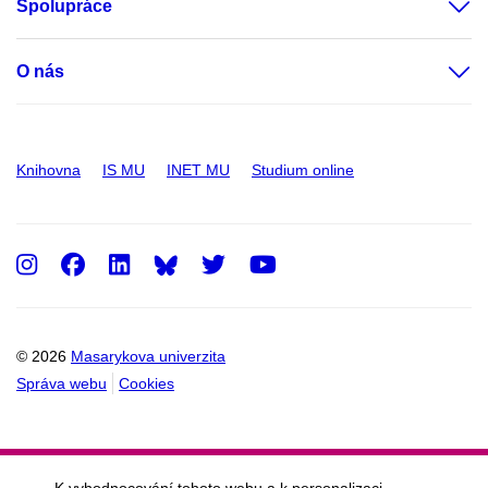
Spolupráce
O nás
Knihovna
IS MU
INET MU
Studium online
Instagram
Facebook
LinkedIn
Twitter
Youtube
© 2026
Masarykova univerzita
Správa webu
Cookies