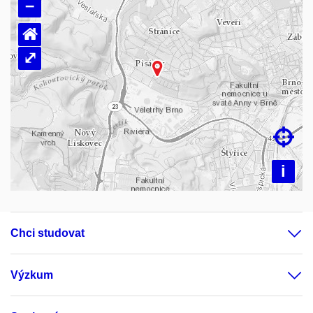
–
⌂
⤢
Načítám mapu…

i
Chci studovat
Výzkum