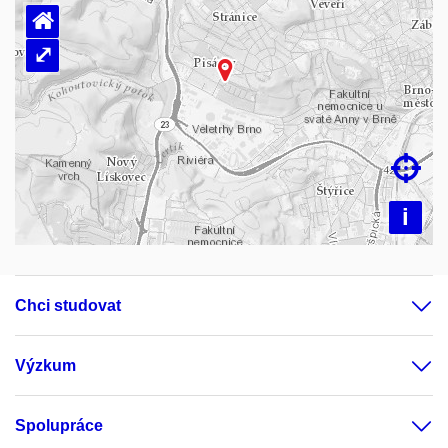
⌂
⤢
Načítám mapu…

i
Chci studovat
Výzkum
Spolupráce