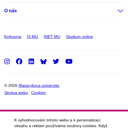
O nás
Knihovna
IS MU
INET MU
Studium online
Instagram
Facebook
LinkedIn
Twitter
Youtube
© 2026
Masarykova univerzita
Správa webu
Cookies
K vyhodnocování tohoto webu a k personalizaci
obsahu a reklam používáme soubory cookies. Když