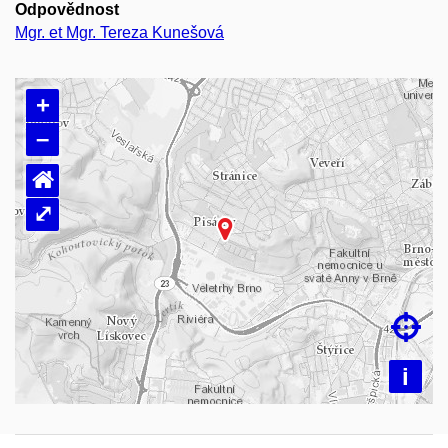
Odpovědnost
Mgr. et Mgr. Tereza Kunešová
+
–
⌂
⤢
Načítám mapu…

i