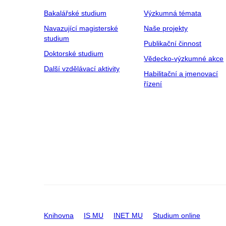
Bakalářské studium
Výzkumná témata
Navazující magisterské
Naše projekty
studium
Publikační činnost
Doktorské studium
Vědecko-výzkumné akce
Další vzdělávací aktivity
Habilitační a jmenovací
řízení
Knihovna
IS MU
INET MU
Studium online