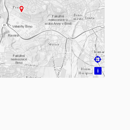
čítám mapu…

i