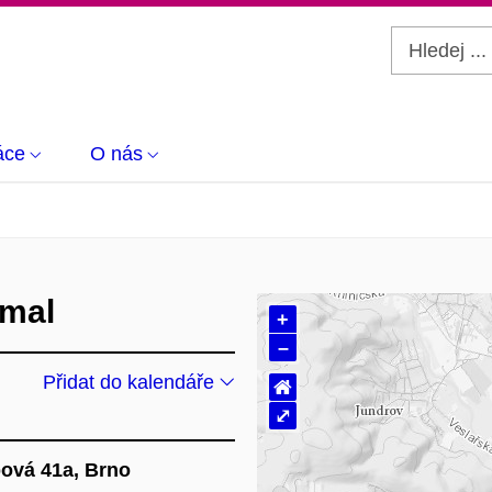
áce
O nás
rmal
+
–
Přidat do kalendáře
⌂
⤢
pová 41a, Brno