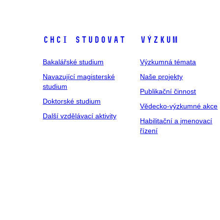
Chci studovat
Výzkum
Bakalářské studium
Výzkumná témata
Navazující magisterské
Naše projekty
studium
Publikační činnost
Doktorské studium
Vědecko-výzkumné akce
Další vzdělávací aktivity
Habilitační a jmenovací
řízení