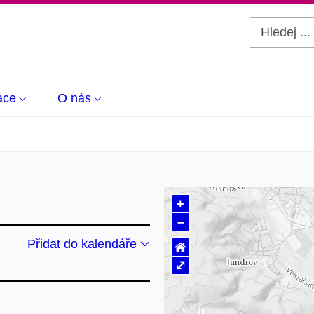
áce
O nás
+
–
Přidat do kalendáře
⌂
⤢