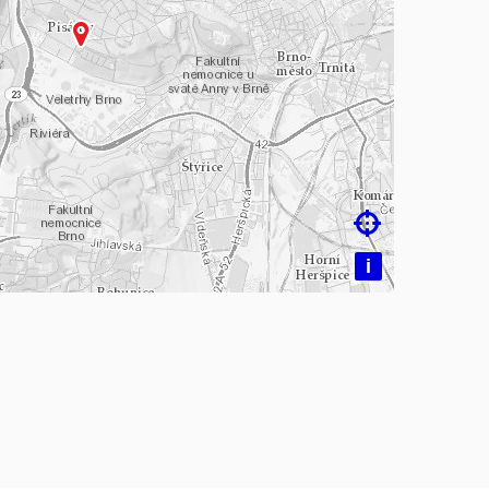
čítám mapu…

i