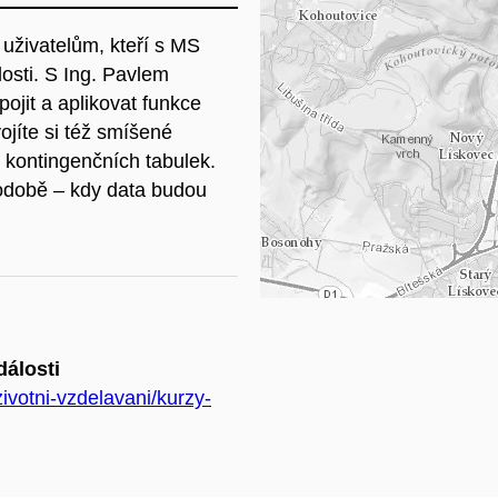
 uživatelům, kteří s MS
Na
alosti. S Ing. Pavlem
ojit a aplikovat funkce
ojíte si též smíšené
ů, kontingenčních tabulek.
podobě – kdy data budou
dálosti
ivotni-vzdelavani/kurzy-