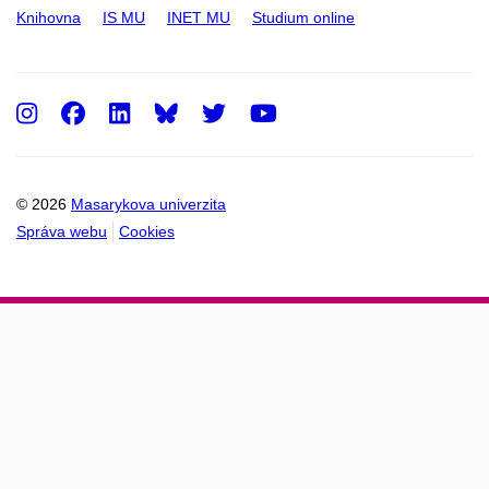
Knihovna
IS MU
INET MU
Studium online
Instagram
Facebook
LinkedIn
Twitter
Youtube
© 2026
Masarykova univerzita
Správa webu
Cookies