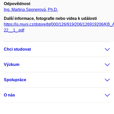
Odpovědnost
Ing. Martina Sponerová, Ph.D.
Další informace, fotografie nebo videa k události
https://is.muni.cz/dstore/bt/000/126/919/206/126919206/KB
22__1_.pdf
Chci studovat
Výzkum
Spolupráce
O nás