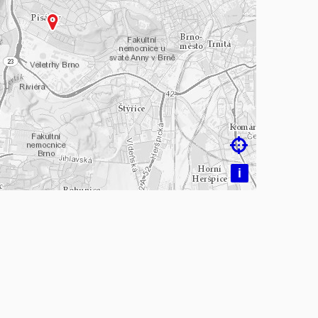
čítám mapu…

i