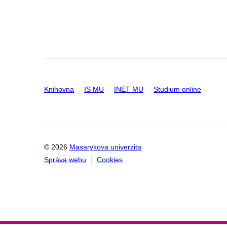
Knihovna
IS MU
INET MU
Studium online
© 2026
Masarykova univerzita
Správa webu
Cookies