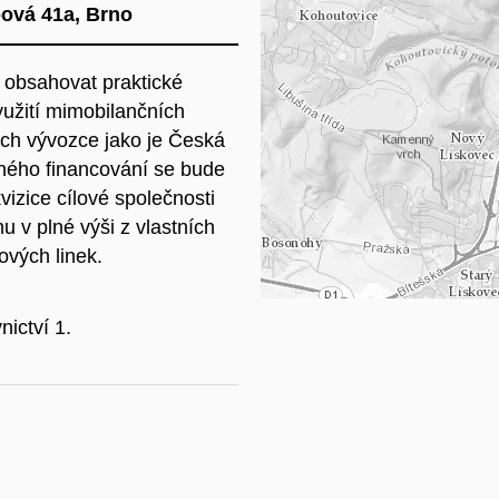
pová 41a, Brno
Na
 obsahovat praktické
yužití mimobilančních
cích vývozce jako je Česká
aného financování se bude
vizice cílové společnosti
u v plné výši z vlastních
ových linek.
ictví 1.