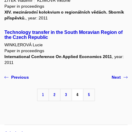
ŽÍTEK Vladimír
KLÍMOVÁ Viktorie
Paper in proceedings
XIV. mezinárodní kolokvium o regionálních vědách. Sborník
příspěvků.
, year: 2011
Technology transfer in the South Moravian Region of
the Czech Republic
WINKLEROVÁ Lucie
Paper in proceedings
International Conference On Applied Economics 2011
, year:
2011
Previous
Next
1
2
3
4
5