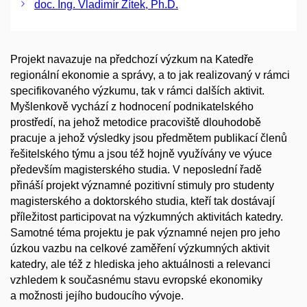
doc. Ing. Vladimír Žítek, Ph.D.
Projekt navazuje na předchozí výzkum na Katedře
regionální ekonomie a správy, a to jak realizovaný v rámci
specifikovaného výzkumu, tak v rámci dalších aktivit.
Myšlenkově vychází z hodnocení podnikatelského
prostředí, na jehož metodice pracoviště dlouhodobě
pracuje a jehož výsledky jsou předmětem publikací členů
řešitelského týmu a jsou též hojně využívány ve výuce
především magisterského studia. V neposlední řadě
přináší projekt významné pozitivní stimuly pro studenty
magisterského a doktorského studia, kteří tak dostávají
příležitost participovat na výzkumných aktivitách katedry.
Samotné téma projektu je pak významné nejen pro jeho
úzkou vazbu na celkové zaměření výzkumných aktivit
katedry, ale též z hlediska jeho aktuálnosti a relevanci
vzhledem k současnému stavu evropské ekonomiky
a možnosti jejího budoucího vývoje.