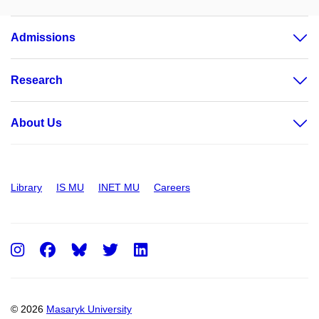
Admissions
Research
About Us
Library
IS MU
INET MU
Careers
Instagram
Facebook
Twitter
LinkedIn
© 2026
Masaryk University