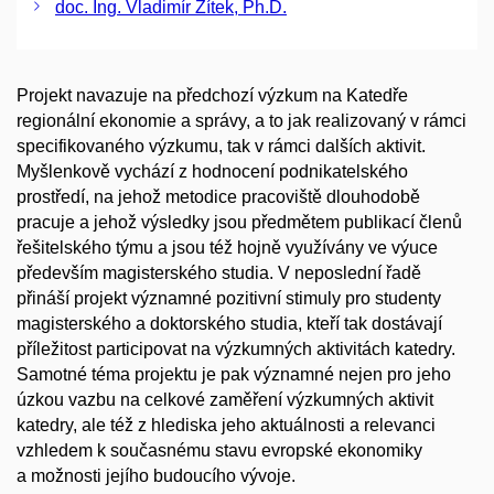
doc. Ing. Vladimír Žítek, Ph.D.
Projekt navazuje na předchozí výzkum na Katedře
regionální ekonomie a správy, a to jak realizovaný v rámci
specifikovaného výzkumu, tak v rámci dalších aktivit.
Myšlenkově vychází z hodnocení podnikatelského
prostředí, na jehož metodice pracoviště dlouhodobě
pracuje a jehož výsledky jsou předmětem publikací členů
řešitelského týmu a jsou též hojně využívány ve výuce
především magisterského studia. V neposlední řadě
přináší projekt významné pozitivní stimuly pro studenty
magisterského a doktorského studia, kteří tak dostávají
příležitost participovat na výzkumných aktivitách katedry.
Samotné téma projektu je pak významné nejen pro jeho
úzkou vazbu na celkové zaměření výzkumných aktivit
katedry, ale též z hlediska jeho aktuálnosti a relevanci
vzhledem k současnému stavu evropské ekonomiky
a možnosti jejího budoucího vývoje.