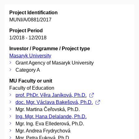
Project Identification
MUNI/A/0881/2017
Project Period
1/2018 - 12/2018
Investor / Pogramme / Project type
Masaryk University
Grant Agency of Masaryk University
Category A
MU Faculty or unit
Faculty of Education
prof. PhDr. Věra Janíková, Ph.D.
doc. Mgr. Václava Bakešová, Ph.D.
Mgr. Martina Čeřovská, Ph.D.
Ing. Mgr. Hana Delalande, Ph.D.
Mgr. Ing. Eva Ellederová, Ph.D.
Mgr. Andrea Frydrychová
Mgr. Petra Fuková, Ph.D.