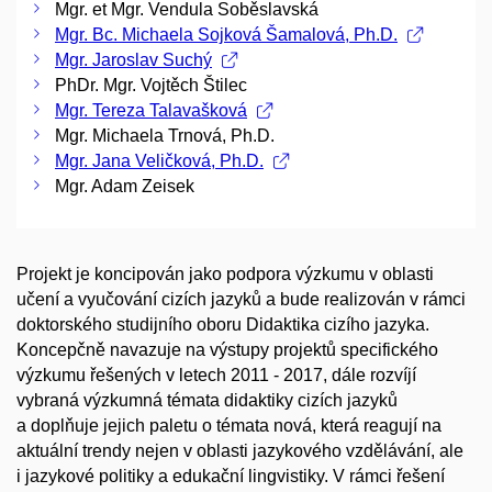
Mgr. et Mgr. Vendula Soběslavská
Mgr. Bc. Michaela Sojková Šamalová, Ph.D.
Mgr. Jaroslav Suchý
PhDr. Mgr. Vojtěch Štilec
Mgr. Tereza Talavašková
Mgr. Michaela Trnová, Ph.D.
Mgr. Jana Veličková, Ph.D.
Mgr. Adam Zeisek
Projekt je koncipován jako podpora výzkumu v oblasti
učení a vyučování cizích jazyků a bude realizován v rámci
doktorského studijního oboru Didaktika cizího jazyka.
Koncepčně navazuje na výstupy projektů specifického
výzkumu řešených v letech 2011 - 2017, dále rozvíjí
vybraná výzkumná témata didaktiky cizích jazyků
a doplňuje jejich paletu o témata nová, která reagují na
aktuální trendy nejen v oblasti jazykového vzdělávání, ale
i jazykové politiky a edukační lingvistiky. V rámci řešení