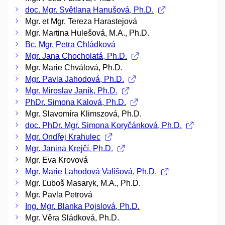
doc. Mgr. Světlana Hanušová, Ph.D.
Mgr. et Mgr. Tereza Harastejová
Mgr. Martina Hulešová, M.A., Ph.D.
Bc. Mgr. Petra Chládková
Mgr. Jana Chocholatá, Ph.D.
Mgr. Marie Chválová, Ph.D.
Mgr. Pavla Jahodová, Ph.D.
Mgr. Miroslav Janík, Ph.D.
PhDr. Simona Kalová, Ph.D.
Mgr. Slavomíra Klimszová, Ph.D.
doc. PhDr. Mgr. Simona Koryčánková, Ph.D.
Mgr. Ondřej Krahulec
Mgr. Janina Krejčí, Ph.D.
Mgr. Eva Krovová
Mgr. Marie Lahodová Vališová, Ph.D.
Mgr. Ľuboš Masaryk, M.A., Ph.D.
Mgr. Pavla Petrová
Ing. Mgr. Blanka Pojslová, Ph.D.
Mgr. Věra Sládková, Ph.D.