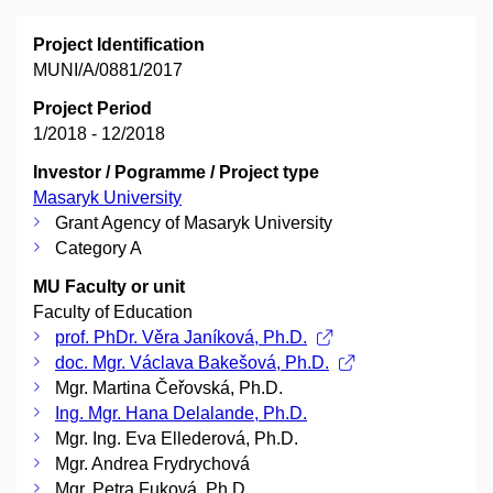
Project Identification
MUNI/A/0881/2017
Project Period
1/2018 - 12/2018
Investor / Pogramme / Project type
Masaryk University
Grant Agency of Masaryk University
Category A
MU Faculty or unit
Faculty of Education
prof. PhDr. Věra Janíková, Ph.D.
doc. Mgr. Václava Bakešová, Ph.D.
Mgr. Martina Čeřovská, Ph.D.
Ing. Mgr. Hana Delalande, Ph.D.
Mgr. Ing. Eva Ellederová, Ph.D.
Mgr. Andrea Frydrychová
Mgr. Petra Fuková, Ph.D.