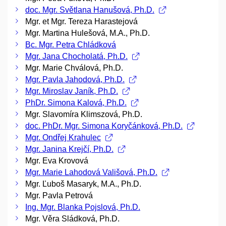
doc. Mgr. Světlana Hanušová, Ph.D.
Mgr. et Mgr. Tereza Harastejová
Mgr. Martina Hulešová, M.A., Ph.D.
Bc. Mgr. Petra Chládková
Mgr. Jana Chocholatá, Ph.D.
Mgr. Marie Chválová, Ph.D.
Mgr. Pavla Jahodová, Ph.D.
Mgr. Miroslav Janík, Ph.D.
PhDr. Simona Kalová, Ph.D.
Mgr. Slavomíra Klimszová, Ph.D.
doc. PhDr. Mgr. Simona Koryčánková, Ph.D.
Mgr. Ondřej Krahulec
Mgr. Janina Krejčí, Ph.D.
Mgr. Eva Krovová
Mgr. Marie Lahodová Vališová, Ph.D.
Mgr. Ľuboš Masaryk, M.A., Ph.D.
Mgr. Pavla Petrová
Ing. Mgr. Blanka Pojslová, Ph.D.
Mgr. Věra Sládková, Ph.D.