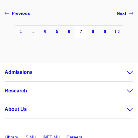
Previous
Next
1
…
4
5
6
7
8
9
10
Admissions
Research
About Us
Library
IS MU
INET MU
Careers