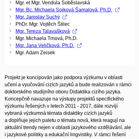
Mgr. et Mgr. Vendula Soběslavská
Mgr. Bc. Michaela Sojková Šamalová, Ph.D.
Mgr. Jaroslav Suchý
PhDr. Mgr. Vojtěch Štilec
Mgr. Tereza Talavašková
Mgr. Michaela Trnová, Ph.D.
Mgr. Jana Veličková, Ph.D.
Mgr. Adam Zeisek
Projekt je koncipován jako podpora výzkumu v oblasti
učení a vyučování cizích jazyků a bude realizován v rámci
doktorského studijního oboru Didaktika cizího jazyka.
Koncepčně navazuje na výstupy projektů specifického
výzkumu řešených v letech 2011 - 2017, dále rozvíjí
vybraná výzkumná témata didaktiky cizích jazyků
a doplňuje jejich paletu o témata nová, která reagují na
aktuální trendy nejen v oblasti jazykového vzdělávání, ale
i jazykové politiky a edukační lingvistiky. V rámci řešení