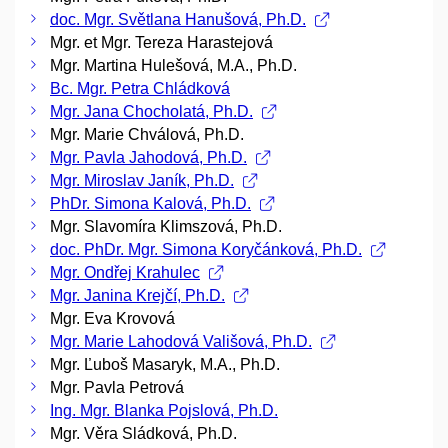
doc. Mgr. Světlana Hanušová, Ph.D.
Mgr. et Mgr. Tereza Harastejová
Mgr. Martina Hulešová, M.A., Ph.D.
Bc. Mgr. Petra Chládková
Mgr. Jana Chocholatá, Ph.D.
Mgr. Marie Chválová, Ph.D.
Mgr. Pavla Jahodová, Ph.D.
Mgr. Miroslav Janík, Ph.D.
PhDr. Simona Kalová, Ph.D.
Mgr. Slavomíra Klimszová, Ph.D.
doc. PhDr. Mgr. Simona Koryčánková, Ph.D.
Mgr. Ondřej Krahulec
Mgr. Janina Krejčí, Ph.D.
Mgr. Eva Krovová
Mgr. Marie Lahodová Vališová, Ph.D.
Mgr. Ľuboš Masaryk, M.A., Ph.D.
Mgr. Pavla Petrová
Ing. Mgr. Blanka Pojslová, Ph.D.
Mgr. Věra Sládková, Ph.D.