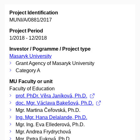
Project Identification
MUNI/A/0881/2017
Project Period
1/2018 - 12/2018
Investor / Pogramme / Project type
Masaryk University
Grant Agency of Masaryk University
Category A
MU Faculty or unit
Faculty of Education
prof. PhDr. Věra Janíková, Ph.D.
doc. Mgr. Václava Bakešová, Ph.D.
Mgr. Martina Čeřovská, Ph.D.
Ing. Mgr. Hana Delalande, Ph.D.
Mgr. Ing. Eva Ellederová, Ph.D.
Mgr. Andrea Frydrychová
Mgr. Petra Fuková, Ph.D.