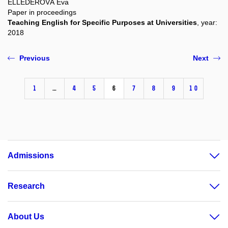
ELLEDEROVÁ Eva
Paper in proceedings
Teaching English for Specific Purposes at Universities
, year:
2018
Previous
Next
1
…
4
5
6
7
8
9
10
Admissions
Research
About Us