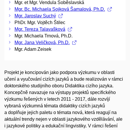
Mgr. et Mgr. Vendula Soběslavská
Mgr. Bc. Michaela Sojková Šamalová, Ph.D.
Mgr. Jaroslav Suchý
PhDr. Mgr. Vojtěch Štilec
Mgr. Tereza Talavašková
Mgr. Michaela Trnová, Ph.D.
Mgr. Jana Veličková, Ph.D.
Mgr. Adam Zeisek
Projekt je koncipován jako podpora výzkumu v oblasti
učení a vyučování cizích jazyků a bude realizován v rámci
doktorského studijního oboru Didaktika cizího jazyka.
Koncepčně navazuje na výstupy projektů specifického
výzkumu řešených v letech 2011 - 2017, dále rozvíjí
vybraná výzkumná témata didaktiky cizích jazyků
a doplňuje jejich paletu o témata nová, která reagují na
aktuální trendy nejen v oblasti jazykového vzdělávání, ale
i jazykové politiky a edukační lingvistiky. V rámci řešení