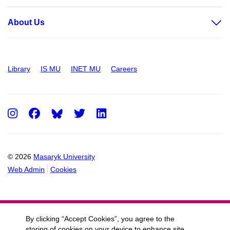
About Us
Library
IS MU
INET MU
Careers
Instagram
Facebook
Twitter
LinkedIn
© 2026
Masaryk University
Web Admin
Cookies
By clicking “Accept Cookies”, you agree to the
storing of cookies on your device to enhance site