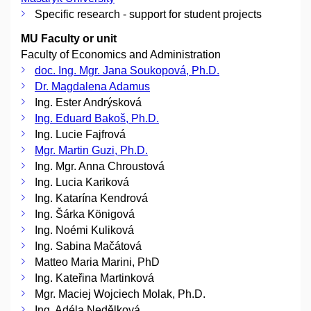
Specific research - support for student projects
MU Faculty or unit
Faculty of Economics and Administration
doc. Ing. Mgr. Jana Soukopová, Ph.D.
Dr. Magdalena Adamus
Ing. Ester Andrýsková
Ing. Eduard Bakoš, Ph.D.
Ing. Lucie Fajfrová
Mgr. Martin Guzi, Ph.D.
Ing. Mgr. Anna Chroustová
Ing. Lucia Kariková
Ing. Katarína Kendrová
Ing. Šárka Königová
Ing. Noémi Kuliková
Ing. Sabina Mačátová
Matteo Maria Marini, PhD
Ing. Kateřina Martinková
Mgr. Maciej Wojciech Molak, Ph.D.
Ing. Adéla Nedělková