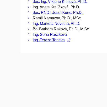
doc. Ing. Viktorie Klímová, Ph.D.
Ing. Aneta Krajíčková, Ph.D.
doc. RNDr. Josef Kunc, Ph.D.
Ramil Namazov, Ph.D., MSc
Ing. Markéta Novotná, Ph.D.
Bc. Barbora Raková, Ph.D., M.Sc.
Ing. Soňa Raszková
Ing. Tereza Toneva