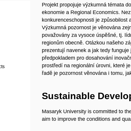
Projekt propojuje výzkumná témata d
ekonomie a Regional Economics. Nez
konkurenceschopnosti je způsobilost ak
Výzkumná pozornost je věnována zejm
považovány za vysoce úspěšné, tj. lí
regionům obecně. Otázkou našeho zájmu
prezentují navenek a jak tedy funguje 
předpokladem pro dosahování inovační 
prostředí na regionální úrovni, které
cts
řadě je pozornost věnována i tomu, jak
Sustainable Devel
Masaryk University is committed to th
aim to improve the conditions and quali