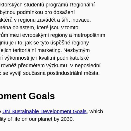
oktorských studentů programů Regionální
bytnou podmínkou pro dosažení
térů v regionu zavádět a šířit inovace.
éna oblastem, které jsou v tomto
drům mezi evropskými regiony a metropolitním
 je i to, jak se tyto úspěšné regiony
jejich teritoriální marketing. Nezbytným
výkonnosti je i kvalitní podnikatelské
 je rovněž předmětem výzkumu. V neposlední
 se vyvíjí současná postindustriální města.
opment Goals
e
UN Sustainable Development Goals
, which
ty of life on our planet by 2030.