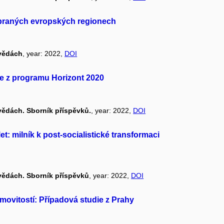
vybraných evropských regionech
 vědách
, year: 2022,
DOI
e z programu Horizont 2020
vědách. Sborník příspěvků.
, year: 2022,
DOI
t: milník k post-socialistické transformaci
vědách. Sborník příspěvků
, year: 2022,
DOI
emovitostí: Případová studie z Prahy