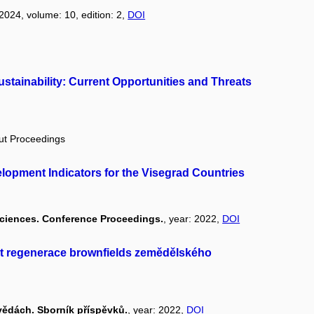
 2024, volume: 10, edition: 2,
DOI
Sustainability: Current Opportunities and Threats
out Proceedings
opment Indicators for the Visegrad Countries
Sciences. Conference Proceedings.
, year: 2022,
DOI
st regenerace brownfields zemědělského
vědách. Sborník příspěvků.
, year: 2022,
DOI