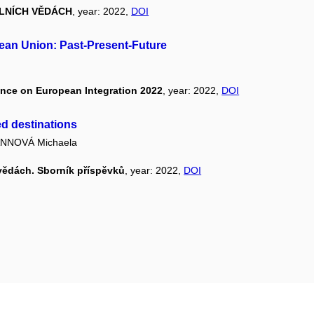
LNÍCH VĚDÁCH
, year: 2022,
DOI
pean Union: Past-Present-Future
ence on European Integration 2022
, year: 2022,
DOI
ed destinations
NNOVÁ Michaela
vědách. Sborník příspěvků
, year: 2022,
DOI