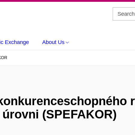
c Exchange
About Us
KOR
y konkurenceschopného r
ní úrovni (SPEFAKOR)