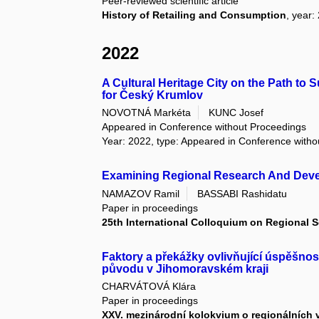
Peer-reviewed scientific article
History of Retailing and Consumption
, year:
2022
A Cultural Heritage City on the Path to 
for Český Krumlov
NOVOTNÁ Markéta
KUNC Josef
Appeared in Conference without Proceedings
Year: 2022, type: Appeared in Conference with
Examining Regional Research And Devel
NAMAZOV Ramil
BASSABI Rashidatu
Paper in proceedings
25th International Colloquium on Regional 
Faktory a překážky ovlivňující úspěšno
původu v Jihomoravském kraji
CHARVÁTOVÁ Klára
Paper in proceedings
XXV. mezinárodní kolokvium o regionálních 