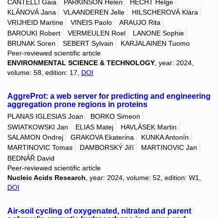
CANTELLI Gaia
PARKINSON Helen
HECHT Helge
KLÁNOVÁ Jana
VLAANDEREN Jelle
HILSCHEROVÁ Klára
VRIJHEID Martine
VINEIS Paolo
ARAUJO Rita
BAROUKI Robert
VERMEULEN Roel
LANONE Sophie
BRUNAK Soren
SEBERT Sylvain
KARJALAINEN Tuomo
Peer-reviewed scientific article
ENVIRONMENTAL SCIENCE & TECHNOLOGY
, year: 2024,
volume: 58, edition: 17,
DOI
AggreProt: a web server for predicting and engineering
aggregation prone regions in proteins
PLANAS IGLESIAS Joan
BORKO Simeon
SWIATKOWSKI Jan
ELIAS Matej
HAVLÁSEK Martin
SALAMON Ondrej
GRAKOVA Ekaterina
KUNKA Antonín
MARTINOVIC Tomas
DAMBORSKÝ Jiří
MARTINOVIC Jan
BEDNÁŘ David
Peer-reviewed scientific article
Nucleic Acids Research
, year: 2024, volume: 52, edition: W1,
DOI
Air-soil cycling of oxygenated, nitrated and parent