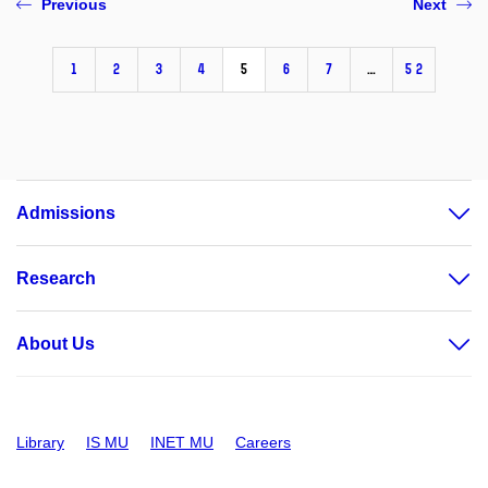
Previous
Next
1
2
3
4
5
6
7
…
52
Admissions
Research
About Us
Library
IS MU
INET MU
Careers