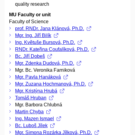
quality research
MU Faculty or unit
Faculty of Science
prof. RNDr. Jana Klánová, Ph.D.
Mgr. Ing. Jiří Bilík
Ing. Květuše Bursová, Ph.D.
RNDr. Kateřina Coufalíková, Ph.D.
Bc. Jiří Dobeš
Mgr. Zdenka Dudová, Ph.D.
Mgr. Bc. Veronika Farniková
Mgr. Pavla Hanáková
Mgr. Zuzana Hochmanová, Ph.D.
Mgr. Kristýna Hrubá
Tomáš Hruban
Mgr. Barbora Chlubná
Martin Chyba
Ing. Mazen Ismael
Bc. Luboš Jílek
Mgr. Simona Rozárka Jílková, Ph.D.