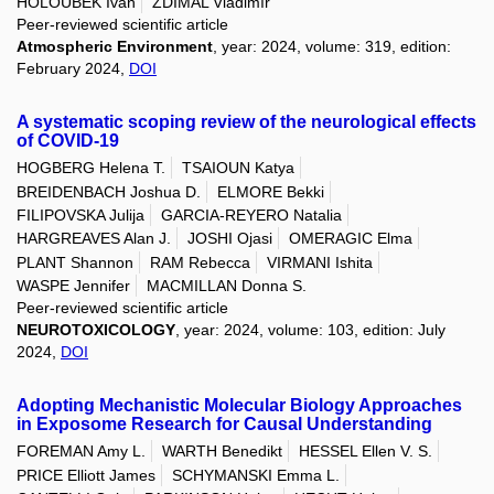
HOLOUBEK Ivan
ŽDÍMAL Vladimír
Peer-reviewed scientific article
Atmospheric Environment
, year: 2024, volume: 319, edition:
February 2024,
DOI
A systematic scoping review of the neurological effects
of COVID-19
HOGBERG Helena T.
TSAIOUN Katya
BREIDENBACH Joshua D.
ELMORE Bekki
FILIPOVSKA Julija
GARCIA-REYERO Natalia
HARGREAVES Alan J.
JOSHI Ojasi
OMERAGIC Elma
PLANT Shannon
RAM Rebecca
VIRMANI Ishita
WASPE Jennifer
MACMILLAN Donna S.
Peer-reviewed scientific article
NEUROTOXICOLOGY
, year: 2024, volume: 103, edition: July
2024,
DOI
Adopting Mechanistic Molecular Biology Approaches
in Exposome Research for Causal Understanding
FOREMAN Amy L.
WARTH Benedikt
HESSEL Ellen V. S.
PRICE Elliott James
SCHYMANSKI Emma L.