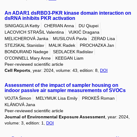
An ADAR1 dsRBD3-PKR kinase domain interaction on
dsRNA inhibits PKR activation
SINIGAGLIA Ketty
CHERIAN Anna
DU Qiupei
LACOVICH STRAŠIL Valentina
VUKIĆ Dragana
MELICHEROVÁ Janka
MUSILOVÁ Pavla
ZERAD Lisa
STEJSKAL Stanislav
MALIK Radek
PROCHAZKA Jan
BONDURAND Nadege
SEDLACEK Radislav
O'CONNELL Mary Anne
KEEGAN Liam
Peer-reviewed scientific article
Cell Reports
, year: 2024, volume: 43, edition: 8,
DOI
Assessment of the impact of sampler housing on
indoor passive air sampler measurements of SVOCs
VOJTA Šimon
MELYMUK Lisa Emily
PROKEŠ Roman
KLÁNOVÁ Jana
Peer-reviewed scientific article
Journal of Environmental Exposure Assessment
, year: 2024,
volume: 3, edition: 1,
DOI