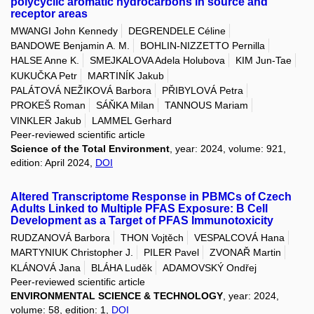
polycyclic aromatic hydrocarbons in source and
receptor areas
MWANGI John Kennedy
DEGRENDELE Céline
BANDOWE Benjamin A. M.
BOHLIN-NIZZETTO Pernilla
HALSE Anne K.
SMEJKALOVA Adela Holubova
KIM Jun-Tae
KUKUČKA Petr
MARTINÍK Jakub
PALÁTOVÁ NEŽIKOVÁ Barbora
PŘIBYLOVÁ Petra
PROKEŠ Roman
SÁŇKA Milan
TANNOUS Mariam
VINKLER Jakub
LAMMEL Gerhard
Peer-reviewed scientific article
Science of the Total Environment
, year: 2024, volume: 921,
edition: April 2024,
DOI
Altered Transcriptome Response in PBMCs of Czech
Adults Linked to Multiple PFAS Exposure: B Cell
Development as a Target of PFAS Immunotoxicity
RUDZANOVÁ Barbora
THON Vojtěch
VESPALCOVÁ Hana
MARTYNIUK Christopher J.
PILER Pavel
ZVONAŘ Martin
KLÁNOVÁ Jana
BLÁHA Luděk
ADAMOVSKÝ Ondřej
Peer-reviewed scientific article
ENVIRONMENTAL SCIENCE & TECHNOLOGY
, year: 2024,
volume: 58, edition: 1,
DOI