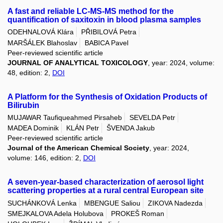
A fast and reliable LC-MS-MS method for the
quantification of saxitoxin in blood plasma samples
ODEHNALOVÁ Klára
PŘIBILOVÁ Petra
MARŠÁLEK Blahoslav
BABICA Pavel
Peer-reviewed scientific article
JOURNAL OF ANALYTICAL TOXICOLOGY
, year: 2024, volume:
48, edition: 2,
DOI
A Platform for the Synthesis of Oxidation Products of
Bilirubin
MUJAWAR Taufiqueahmed Pirsaheb
SEVELDA Petr
MADEA Dominik
KLÁN Petr
ŠVENDA Jakub
Peer-reviewed scientific article
Journal of the American Chemical Society
, year: 2024,
volume: 146, edition: 2,
DOI
A seven-year-based characterization of aerosol light
scattering properties at a rural central European site
SUCHÁNKOVÁ Lenka
MBENGUE Saliou
ZIKOVA Nadezda
SMEJKALOVA Adela Holubova
PROKEŠ Roman