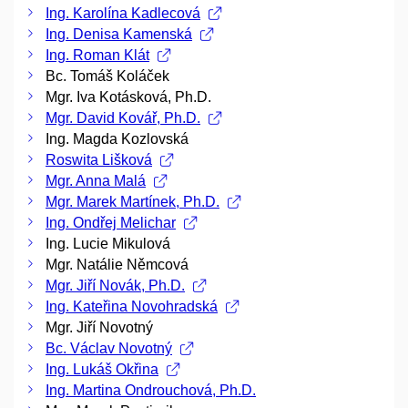
Ing. Karolína Kadlecová
Ing. Denisa Kamenská
Ing. Roman Klát
Bc. Tomáš Koláček
Mgr. Iva Kotásková, Ph.D.
Mgr. David Kovář, Ph.D.
Ing. Magda Kozlovská
Roswita Lišková
Mgr. Anna Malá
Mgr. Marek Martínek, Ph.D.
Ing. Ondřej Melichar
Ing. Lucie Mikulová
Mgr. Natálie Němcová
Mgr. Jiří Novák, Ph.D.
Ing. Kateřina Novohradská
Mgr. Jiří Novotný
Bc. Václav Novotný
Ing. Lukáš Okřina
Ing. Martina Ondrouchová, Ph.D.