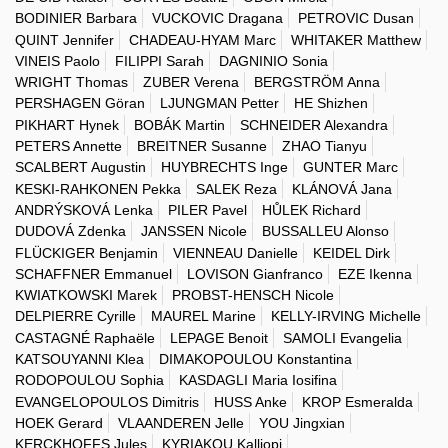
BODINIER Barbara
VUCKOVIC Dragana
PETROVIC Dusan
QUINT Jennifer
CHADEAU-HYAM Marc
WHITAKER Matthew
VINEIS Paolo
FILIPPI Sarah
DAGNINIO Sonia
WRIGHT Thomas
ZUBER Verena
BERGSTRÖM Anna
PERSHAGEN Göran
LJUNGMAN Petter
HE Shizhen
PIKHART Hynek
BOBÁK Martin
SCHNEIDER Alexandra
PETERS Annette
BREITNER Susanne
ZHAO Tianyu
SCALBERT Augustin
HUYBRECHTS Inge
GUNTER Marc
KESKI-RAHKONEN Pekka
SALEK Reza
KLÁNOVÁ Jana
ANDRÝSKOVÁ Lenka
PILER Pavel
HŮLEK Richard
DUDOVÁ Zdenka
JANSSEN Nicole
BUSSALLEU Alonso
FLÜCKIGER Benjamin
VIENNEAU Danielle
KEIDEL Dirk
SCHAFFNER Emmanuel
LOVISON Gianfranco
EZE Ikenna
KWIATKOWSKI Marek
PROBST-HENSCH Nicole
DELPIERRE Cyrille
MAUREL Marine
KELLY-IRVING Michelle
CASTAGNÉ Raphaële
LEPAGE Benoit
SAMOLI Evangelia
KATSOUYANNI Klea
DIMAKOPOULOU Konstantina
RODOPOULOU Sophia
KASDAGLI Maria Iosifina
EVANGELOPOULOS Dimitris
HUSS Anke
KROP Esmeralda
HOEK Gerard
VLAANDEREN Jelle
YOU Jingxian
KERCKHOFFS Jules
KYRIAKOU Kalliopi