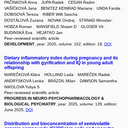
PAČÍNKOVÁ Anna
JUPA Radek
CEGAN Radim
VAŠÍČKOVÁ Jana
BENITEZ KEINRAD Mariana
UNDA Faride
DOBISOVÁ Tereza
RIBER Willi Sascha
DOSTÁLOVÁ Zuzana
NOVAK Ondrej
STRNAD Miroslav
HOBZA Roman
MANSFIELD Shawn D
GLOSER Vít
BUDINSKÁ Eva
HEJÁTKO Jan
Peer-reviewed scientific article
DEVELOPMENT
, year: 2025, volume: 152, edition: 18,
DOI
Dietary inflammatory index during pregnancy and its
relationship with gyrification and IQ in young adult
offspring
MAREČKOVÁ Klára
HOLLAND Lada
MAREČEK Radek
ANDRÝSKOVÁ Lenka
BRÁZDIL Milan
DAWSON Samantha
NIKOLOVA Yuliya S
Peer-reviewed scientific article
PROGRESS IN NEURO-PSYCHOPHARMACOLOGY &
BIOLOGICAL PSYCHIATRY
, year: 2025, volume: 139, edition:
June 2025,
DOI
Distribution and bioconcentration of semivolatile