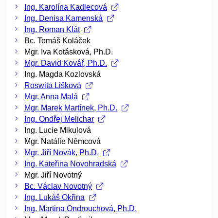
Ing. Karolína Kadlecová
Ing. Denisa Kamenská
Ing. Roman Klát
Bc. Tomáš Koláček
Mgr. Iva Kotásková, Ph.D.
Mgr. David Kovář, Ph.D.
Ing. Magda Kozlovská
Roswita Lišková
Mgr. Anna Malá
Mgr. Marek Martínek, Ph.D.
Ing. Ondřej Melichar
Ing. Lucie Mikulová
Mgr. Natálie Němcová
Mgr. Jiří Novák, Ph.D.
Ing. Kateřina Novohradská
Mgr. Jiří Novotný
Bc. Václav Novotný
Ing. Lukáš Okřina
Ing. Martina Ondrouchová, Ph.D.