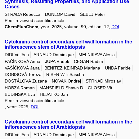
Synthesis, Resulting Properties, and Application Use
Cases
STRADA Rebecca
DUNLOP David
ŠEBEJ Peter
Peer-reviewed scientific article
ChemPlusChem
, year: 2025, volume: 90, edition: 12,
DOI
Cytokinins control secondary cell wall formation in the
inflorescence stem of Arabidopsis
DIDI Vojtěch
ARNAUD Dominique
MELNIKAVA Alesia
PAČÍNKOVÁ Anna
JUPA Radek
CEGAN Radim
VAŠÍČKOVÁ Jana
BENITEZ KEINRAD Mariana
UNDA Faride
DOBISOVÁ Tereza
RIBER Willi Sascha
DOSTÁLOVÁ Zuzana
NOVAK Ondrej
STRNAD Miroslav
HOBZA Roman
MANSFIELD Shawn D
GLOSER Vít
BUDINSKÁ Eva
HEJÁTKO Jan
Peer-reviewed scientific article
, year: 2025,
DOI
Cytokinins control secondary cell wall formation in the
inflorescence stem of Arabidopsis
DIDI Vojtěch
ARNAUD Dominique
MELNIKAVA Alesia