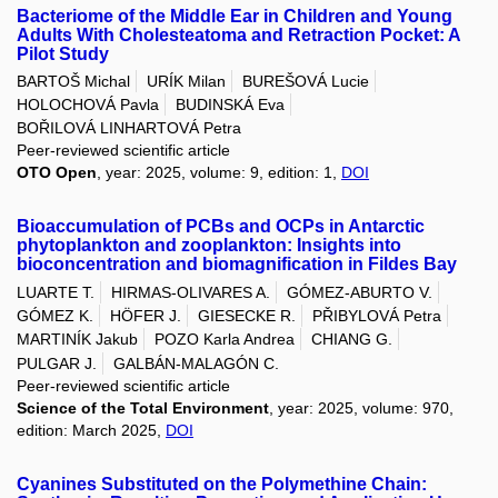
Bacteriome of the Middle Ear in Children and Young
Adults With Cholesteatoma and Retraction Pocket: A
Pilot Study
BARTOŠ Michal
URÍK Milan
BUREŠOVÁ Lucie
HOLOCHOVÁ Pavla
BUDINSKÁ Eva
BOŘILOVÁ LINHARTOVÁ Petra
Peer-reviewed scientific article
OTO Open
, year: 2025, volume: 9, edition: 1,
DOI
Bioaccumulation of PCBs and OCPs in Antarctic
phytoplankton and zooplankton: Insights into
bioconcentration and biomagnification in Fildes Bay
LUARTE T.
HIRMAS-OLIVARES A.
GÓMEZ-ABURTO V.
GÓMEZ K.
HÖFER J.
GIESECKE R.
PŘIBYLOVÁ Petra
MARTINÍK Jakub
POZO Karla Andrea
CHIANG G.
PULGAR J.
GALBÁN-MALAGÓN C.
Peer-reviewed scientific article
Science of the Total Environment
, year: 2025, volume: 970,
edition: March 2025,
DOI
Cyanines Substituted on the Polymethine Chain: