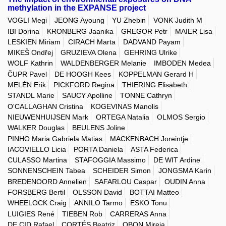
methylation in the EXPANSE project
VOGLI Megi
JEONG Ayoung
YU Zhebin
VONK Judith M
IBI Dorina
KRONBERG Jaanika
GREGOR Petr
MAIER Lisa
LESKIEN Miriam
CIRACH Marta
DADVAND Payam
MIKEŠ Ondřej
GRUZIEVA Olena
GEHRING Ulrike
WOLF Kathrin
WALDENBERGER Melanie
IMBODEN Medea
ČUPR Pavel
DE HOOGH Kees
KOPPELMAN Gerard H
MELÉN Erik
PICKFORD Regina
THIERING Elisabeth
STANDL Marie
SAUCY Apolline
TONNE Cathryn
O'CALLAGHAN Cristina
KOGEVINAS Manolis
NIEUWENHUIJSEN Mark
ORTEGA Natalia
OLMOS Sergio
WALKER Douglas
BEULENS Joline
PINHO Maria Gabriela Matias
MACKENBACH Joreintje
IACOVIELLO Licia
PORTA Daniela
ASTA Federica
CULASSO Martina
STAFOGGIA Massimo
DE WIT Ardine
SONNENSCHEIN Tabea
SCHEIDER Simon
JONGSMA Karin
BREDENOORD Annelien
SAFARLOU Caspar
OUDIN Anna
FORSBERG Bertil
OLSSON David
BOTTAI Matteo
WHEELOCK Craig
ANNILO Tarmo
ESKO Tonu
LUIGIES René
TIEBEN Rob
CARRERAS Anna
DE CID Rafael
CORTÉS Beatriz
OBON Mireia