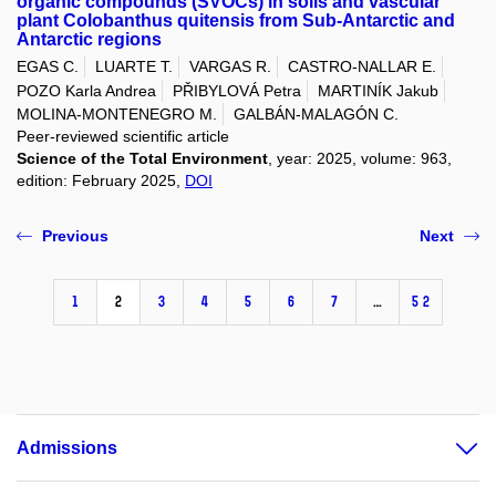
organic compounds (SVOCs) in soils and vascular
plant Colobanthus quitensis from Sub-Antarctic and
Antarctic regions
EGAS C.
LUARTE T.
VARGAS R.
CASTRO-NALLAR E.
POZO Karla Andrea
PŘIBYLOVÁ Petra
MARTINÍK Jakub
MOLINA-MONTENEGRO M.
GALBÁN-MALAGÓN C.
Peer-reviewed scientific article
Science of the Total Environment
, year: 2025, volume: 963,
edition: February 2025,
DOI
Previous
Next
1
2
3
4
5
6
7
…
52
Admissions