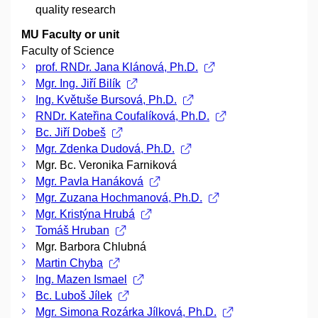
quality research
MU Faculty or unit
Faculty of Science
prof. RNDr. Jana Klánová, Ph.D.
Mgr. Ing. Jiří Bilík
Ing. Květuše Bursová, Ph.D.
RNDr. Kateřina Coufalíková, Ph.D.
Bc. Jiří Dobeš
Mgr. Zdenka Dudová, Ph.D.
Mgr. Bc. Veronika Farniková
Mgr. Pavla Hanáková
Mgr. Zuzana Hochmanová, Ph.D.
Mgr. Kristýna Hrubá
Tomáš Hruban
Mgr. Barbora Chlubná
Martin Chyba
Ing. Mazen Ismael
Bc. Luboš Jílek
Mgr. Simona Rozárka Jílková, Ph.D.