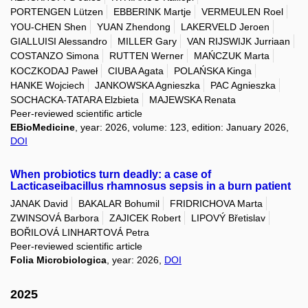
PORTENGEN Lützen
EBBERINK Martje
VERMEULEN Roel
YOU-CHEN Shen
YUAN Zhendong
LAKERVELD Jeroen
GIALLUISI Alessandro
MILLER Gary
VAN RIJSWIJK Jurriaan
COSTANZO Simona
RUTTEN Werner
MAŃCZUK Marta
KOCZKODAJ Paweł
CIUBA Agata
POLAŃSKA Kinga
HANKE Wojciech
JANKOWSKA Agnieszka
PAC Agnieszka
SOCHACKA-TATARA Elzbieta
MAJEWSKA Renata
Peer-reviewed scientific article
EBioMedicine
, year: 2026, volume: 123, edition: January 2026,
DOI
When probiotics turn deadly: a case of
Lacticaseibacillus rhamnosus sepsis in a burn patient
JANAK David
BAKALAR Bohumil
FRIDRICHOVA Marta
ZWINSOVÁ Barbora
ZAJICEK Robert
LIPOVÝ Břetislav
BOŘILOVÁ LINHARTOVÁ Petra
Peer-reviewed scientific article
Folia Microbiologica
, year: 2026,
DOI
2025