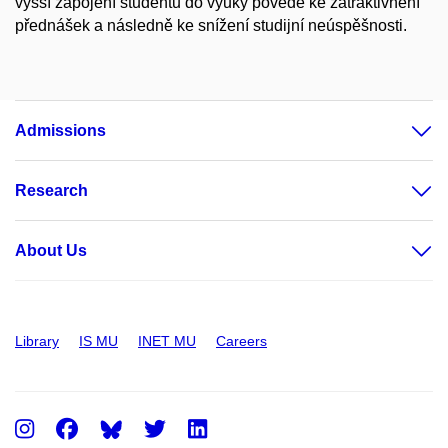
vyšší zapojení studentů do výuky povede ke zatraktivnění
přednášek a následně ke snížení studijní neúspěšnosti.
Admissions
Research
About Us
Library
IS MU
INET MU
Careers
Instagram
Facebook
Twitter
LinkedIn