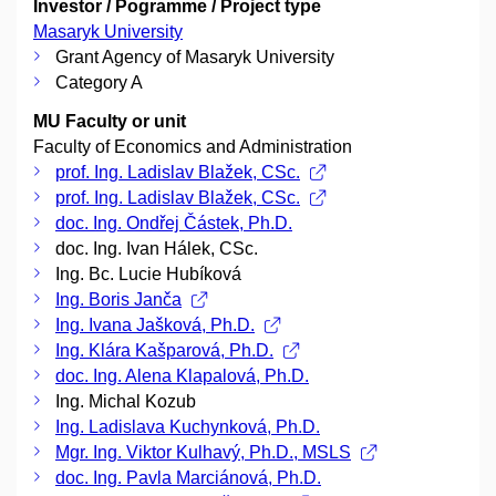
Investor / Pogramme / Project type
Masaryk University
Grant Agency of Masaryk University
Category A
MU Faculty or unit
Faculty of Economics and Administration
prof. Ing. Ladislav Blažek, CSc.
prof. Ing. Ladislav Blažek, CSc.
doc. Ing. Ondřej Částek, Ph.D.
doc. Ing. Ivan Hálek, CSc.
Ing. Bc. Lucie Hubíková
Ing. Boris Janča
Ing. Ivana Jašková, Ph.D.
Ing. Klára Kašparová, Ph.D.
doc. Ing. Alena Klapalová, Ph.D.
Ing. Michal Kozub
Ing. Ladislava Kuchynková, Ph.D.
Mgr. Ing. Viktor Kulhavý, Ph.D., MSLS
doc. Ing. Pavla Marciánová, Ph.D.