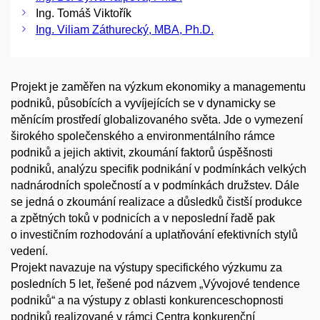
Ing. Tomáš Viktořík
Ing. Viliam Záthurecký, MBA, Ph.D.
Projekt je zaměřen na výzkum ekonomiky a managementu
podniků, působících a vyvíjejících se v dynamicky se
měnícím prostředí globalizovaného světa. Jde o vymezení
širokého společenského a environmentálního rámce
podniků a jejich aktivit, zkoumání faktorů úspěšnosti
podniků, analýzu specifik podnikání v podmínkách velkých
nadnárodních společností a v podmínkách družstev. Dále
se jedná o zkoumání realizace a důsledků čistší produkce
a zpětných toků v podnicích a v neposlední řadě pak
o investičním rozhodování a uplatňování efektivních stylů
vedení.
Projekt navazuje na výstupy specifického výzkumu za
posledních 5 let, řešené pod názvem „Vývojové tendence
podniků“ a na výstupy z oblasti konkurenceschopnosti
podniků realizované v rámci Centra konkurenční