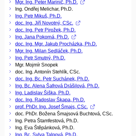
Mgr. Ing. Peter Marinič, Ph.D.
Ing. Ondřej Melichar, Ph.D.
Ing. Petr Mikuš, Ph.D.
doc. Ing. Jiří Novotný, CSc.
doc. Ing. Petr Pirožek, Ph.D.
Ing. Jana Pokorná, Ph.D.
doc. Ing. Mgr. Jakub Procházka, Ph.D.
Mgr. Ing. Milan Sedláček, Ph.D.
Ing. Petr Smutný, Ph.D.
Mgr. Mojmír Snopek
doc. Ing. Antonín Stehlík, CSc.
doc. Ing. Bc. Petr Suchánek, Ph.D.
Ing. Bc. Alena Šafrová Drášilová, Ph.D.
Ing. Ladislav Šiška, Ph.D.
doc. Ing. Radoslav Škapa, Ph.D.
prof. PhDr. Ing. Josef Šmajs, CSc.
doc. PhDr. Božena Šmajsová Buchtová, CSc.
Ing. Petra Štamfestová, Ph.D.
Ing. Eva Štěpánková, Ph.D.
Ing. Bc. Sylva Talpová, Ph.D.