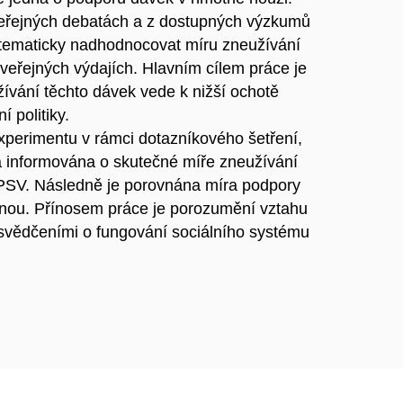
veřejných debatách a z dostupných výzkumů
stematicky nadhodnocovat míru zneužívání
 veřejných výdajích. Hlavním cílem práce je
žívání těchto dávek vede k nižší ochotě
í politiky.
perimentu v rámci dotazníkového šetření,
na informována o skutečné míře zneužívání
MPSV. Následně je porovnána míra podpory
upinou. Přínosem práce je porozumění vztahu
esvědčeními o fungování sociálního systému