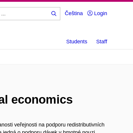
Čeština
Login
Search
...
Students
Staff
cal economics
osti veřejnosti na podporu redistributivních
se jedná o podporu dávek v hmotné nouzi.