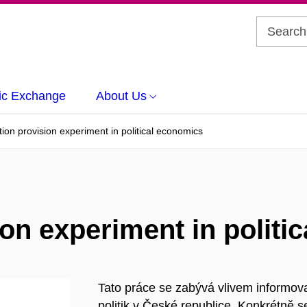
c Exchange
About Us
tion provision experiment in political economics
ion experiment in politi
Tato práce se zabývá vlivem informovan
politik v České republice. Konkrétně 