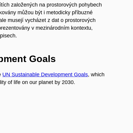
 sítích založených na prostorových pohybech
ikovány můžou být i metodicky příbuzné
y ale musejí vycházet z dat o prostorových
 prezentovány v mezinárodním kontextu,
pisech.
opment Goals
e
UN Sustainable Development Goals
, which
ty of life on our planet by 2030.