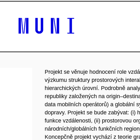
Projekt se věnuje hodnocení role vzdál
výzkumu struktury prostorových intera
hierarchických úrovní. Podrobně analy
republiky založených na origin–destina
data mobilních operátorů) a globální s
dopravy. Projekt se bude zabývat: (i)
funkce vzdálenosti, (ii) prostorovou or
národních/globálních funkčních regionů
Koncepčně projekt vychází z teorie gr