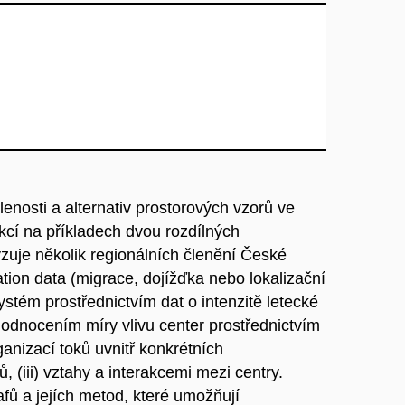
enosti a alternativ prostorových vzorů ve
kcí na příkladech dvou rozdílných
zuje několik regionálních členění České
tion data (migrace, dojížďka nebo lokalizační
ystém prostřednictvím dat o intenzitě letecké
 hodnocením míry vlivu center prostřednictvím
ganizací toků uvnitř konkrétních
, (iii) vztahy a interakcemi mezi centry.
afů a jejích metod, které umožňují