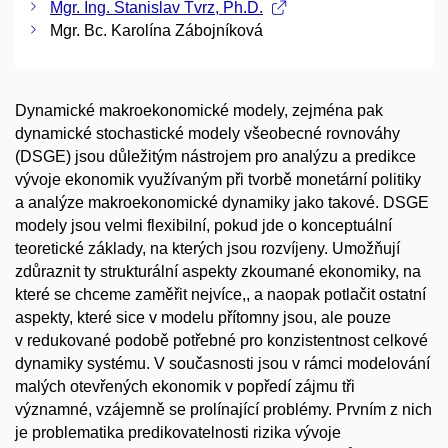
Mgr. Ing. Stanislav Tvrz, Ph.D.
Mgr. Bc. Karolína Zábojníková
Dynamické makroekonomické modely, zejména pak
dynamické stochastické modely všeobecné rovnováhy
(DSGE) jsou důležitým nástrojem pro analýzu a predikce
vývoje ekonomik využívaným při tvorbě monetární politiky
a analýze makroekonomické dynamiky jako takové. DSGE
modely jsou velmi flexibilní, pokud jde o konceptuální
teoretické základy, na kterých jsou rozvíjeny. Umožňují
zdůraznit ty strukturální aspekty zkoumané ekonomiky, na
které se chceme zaměřit nejvíce,, a naopak potlačit ostatní
aspekty, které sice v modelu přítomny jsou, ale pouze
v redukované podobě potřebné pro konzistentnost celkové
dynamiky systému. V současnosti jsou v rámci modelování
malých otevřených ekonomik v popředí zájmu tři
významné, vzájemně se prolínající problémy. Prvním z nich
je problematika predikovatelnosti rizika vývoje