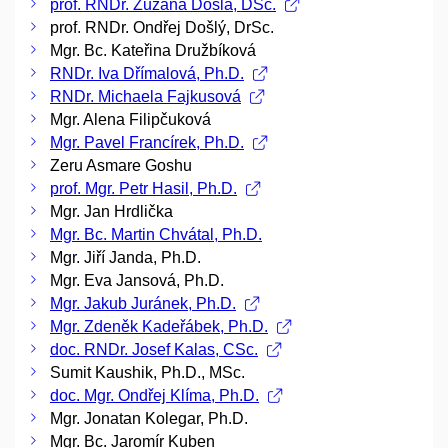
prof. RNDr. Zuzana Došlá, DSc.
prof. RNDr. Ondřej Došlý, DrSc.
Mgr. Bc. Kateřina Družbíková
RNDr. Iva Dřímalová, Ph.D.
RNDr. Michaela Fajkusová
Mgr. Alena Filipčuková
Mgr. Pavel Francírek, Ph.D.
Zeru Asmare Goshu
prof. Mgr. Petr Hasil, Ph.D.
Mgr. Jan Hrdlička
Mgr. Bc. Martin Chvátal, Ph.D.
Mgr. Jiří Janda, Ph.D.
Mgr. Eva Jansová, Ph.D.
Mgr. Jakub Juránek, Ph.D.
Mgr. Zdeněk Kadeřábek, Ph.D.
doc. RNDr. Josef Kalas, CSc.
Sumit Kaushik, Ph.D., MSc.
doc. Mgr. Ondřej Klíma, Ph.D.
Mgr. Jonatan Kolegar, Ph.D.
Mgr. Bc. Jaromír Kuben