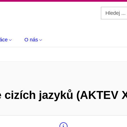
áce
O nás
 cizích jazyků (AKTEV X