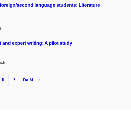
r foreign/second language students: Literature
3
and expert writing: A pilot study
ích
6
7
Další