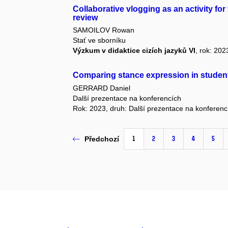
Collaborative vlogging as an activity fo
review
SAMOILOV Rowan
Stať ve sborníku
Výzkum v didaktice cizích jazyků VI
, rok: 202
Comparing stance expression in student 
GERRARD Daniel
Další prezentace na konferencích
Rok: 2023, druh: Další prezentace na konferenc
1
2
3
4
5
Předchozí