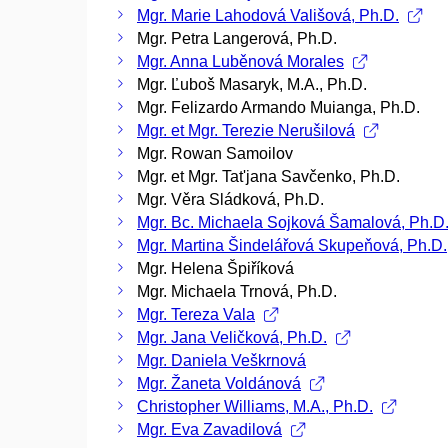
Mgr. Marie Lahodová Vališová, Ph.D.
Mgr. Petra Langerová, Ph.D.
Mgr. Anna Luběnová Morales
Mgr. Ľuboš Masaryk, M.A., Ph.D.
Mgr. Felizardo Armando Muianga, Ph.D.
Mgr. et Mgr. Terezie Nerušilová
Mgr. Rowan Samoilov
Mgr. et Mgr. Tat'jana Savčenko, Ph.D.
Mgr. Věra Sládková, Ph.D.
Mgr. Bc. Michaela Sojková Šamalová, Ph.D
Mgr. Martina Šindelářová Skupeňová, Ph.D.
Mgr. Helena Špiříková
Mgr. Michaela Trnová, Ph.D.
Mgr. Tereza Vala
Mgr. Jana Veličková, Ph.D.
Mgr. Daniela Veškrnová
Mgr. Žaneta Voldánová
Christopher Williams, M.A., Ph.D.
Mgr. Eva Zavadilová