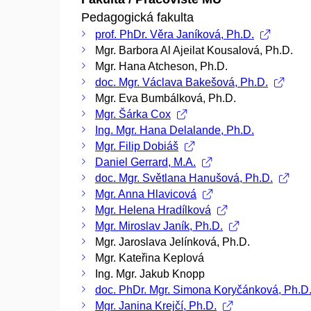
Pedagogická fakulta
prof. PhDr. Věra Janíková, Ph.D.
Mgr. Barbora Al Ajeilat Kousalová, Ph.D.
Mgr. Hana Atcheson, Ph.D.
doc. Mgr. Václava Bakešová, Ph.D.
Mgr. Eva Bumbálková, Ph.D.
Mgr. Šárka Cox
Ing. Mgr. Hana Delalande, Ph.D.
Mgr. Filip Dobiáš
Daniel Gerrard, M.A.
doc. Mgr. Světlana Hanušová, Ph.D.
Mgr. Anna Hlavicová
Mgr. Helena Hradílková
Mgr. Miroslav Janík, Ph.D.
Mgr. Jaroslava Jelínková, Ph.D.
Mgr. Kateřina Keplová
Ing. Mgr. Jakub Knopp
doc. PhDr. Mgr. Simona Koryčánková, Ph.D
Mgr. Janina Krejčí, Ph.D.