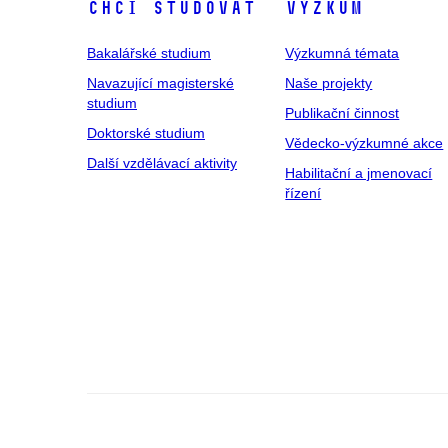
Chci studovat
Výzkum
Bakalářské studium
Výzkumná témata
Navazující magisterské
Naše projekty
studium
Publikační činnost
Doktorské studium
Vědecko-výzkumné akce
Další vzdělávací aktivity
Habilitační a jmenovací
řízení