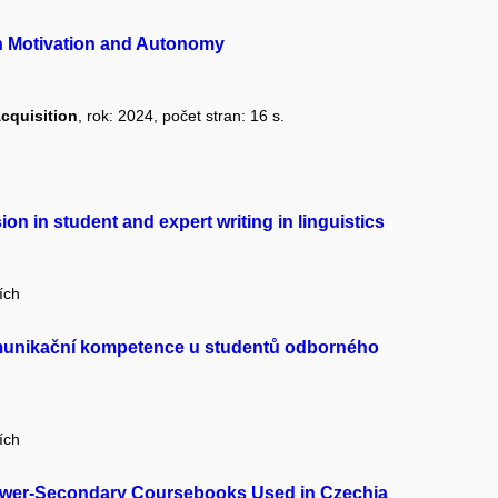
on Motivation and Autonomy
cquisition
, rok: 2024, počet stran: 16 s.
on in student and expert writing in linguistics
ích
komunikační kompetence u studentů odborného
ích
ower-Secondary Coursebooks Used in Czechia