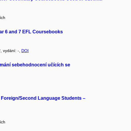
ích
ear 6 and 7 EFL Coursebooks
2, vydání: -,
DOI
vnímání sebehodnocení učících se
for Foreign/Second Language Students –
ích