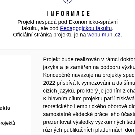
Informace
Projekt nespadá pod Ekonomicko-správní
fakultu, ale pod
Pedagogickou fakultu
.
Oficiální stránka projektu je na
webu muni.cz
.
Projekt bude realizován v rámci dokto
jazyka a je zaměřen na podporu výzkum
Koncepčně navazuje na projekty speci
2022 přispívá k vymezování a dalšímu
cizích jazyků, pro který je jedním z cha
K hlavním cílům projektu patří získáv
teoretického i empirického oborově di
jektu
samostatné vědecké práce jeho účast
prezentovat výsledky výzkumných šetře
rojektů
různých publikačních platformách dom