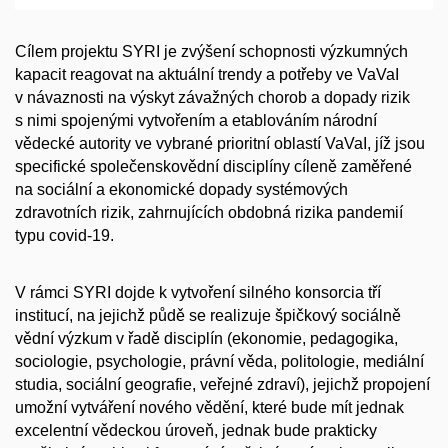
Cílem projektu SYRI je zvýšení schopnosti výzkumných
kapacit reagovat na aktuální trendy a potřeby ve VaVaI
v návaznosti na výskyt závažných chorob a dopady rizik
s nimi spojenými vytvořením a etablováním národní
vědecké autority ve vybrané prioritní oblastí VaVaI, jíž jsou
specifické společenskovědní disciplíny cíleně zaměřené
na sociální a ekonomické dopady systémových
zdravotních rizik, zahrnujících obdobná rizika pandemií
typu covid-19.
V rámci SYRI dojde k vytvoření silného konsorcia tří
institucí, na jejichž půdě se realizuje špičkový sociálně
vědní výzkum v řadě disciplín (ekonomie, pedagogika,
sociologie, psychologie, právní věda, politologie, mediální
studia, sociální geografie, veřejné zdraví), jejichž propojení
umožní vytváření nového vědění, které bude mít jednak
excelentní vědeckou úroveň, jednak bude prakticky