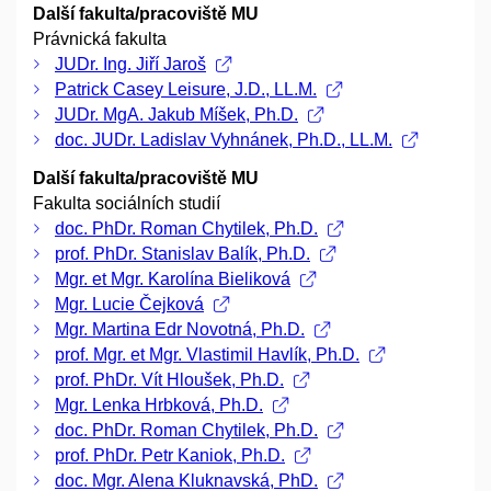
Další fakulta/pracoviště MU
Právnická fakulta
JUDr. Ing. Jiří Jaroš
Patrick Casey Leisure, J.D., LL.M.
JUDr. MgA. Jakub Míšek, Ph.D.
doc. JUDr. Ladislav Vyhnánek, Ph.D., LL.M.
Další fakulta/pracoviště MU
Fakulta sociálních studií
doc. PhDr. Roman Chytilek, Ph.D.
prof. PhDr. Stanislav Balík, Ph.D.
Mgr. et Mgr. Karolína Bieliková
Mgr. Lucie Čejková
Mgr. Martina Edr Novotná, Ph.D.
prof. Mgr. et Mgr. Vlastimil Havlík, Ph.D.
prof. PhDr. Vít Hloušek, Ph.D.
Mgr. Lenka Hrbková, Ph.D.
doc. PhDr. Roman Chytilek, Ph.D.
prof. PhDr. Petr Kaniok, Ph.D.
doc. Mgr. Alena Kluknavská, PhD.