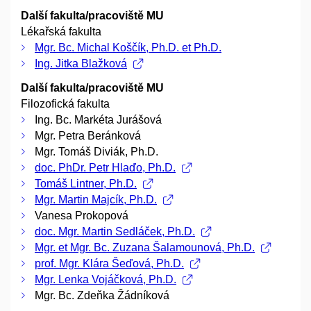
Další fakulta/pracoviště MU
Lékařská fakulta
Mgr. Bc. Michal Koščík, Ph.D. et Ph.D.
Ing. Jitka Blažková
Další fakulta/pracoviště MU
Filozofická fakulta
Ing. Bc. Markéta Jurášová
Mgr. Petra Beránková
Mgr. Tomáš Diviák, Ph.D.
doc. PhDr. Petr Hlaďo, Ph.D.
Tomáš Lintner, Ph.D.
Mgr. Martin Majcík, Ph.D.
Vanesa Prokopová
doc. Mgr. Martin Sedláček, Ph.D.
Mgr. et Mgr. Bc. Zuzana Šalamounová, Ph.D.
prof. Mgr. Klára Šeďová, Ph.D.
Mgr. Lenka Vojáčková, Ph.D.
Mgr. Bc. Zdeňka Žádníková