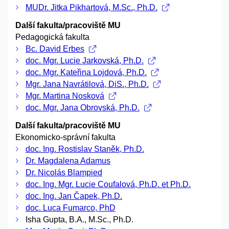
MUDr. Jitka Pikhartová, M.Sc., Ph.D.
Další fakulta/pracoviště MU
Pedagogická fakulta
Bc. David Erbes
doc. Mgr. Lucie Jarkovská, Ph.D.
doc. Mgr. Kateřina Lojdová, Ph.D.
Mgr. Jana Navrátilová, DiS., Ph.D.
Mgr. Martina Nosková
doc. Mgr. Jana Obrovská, Ph.D.
Další fakulta/pracoviště MU
Ekonomicko-správní fakulta
doc. Ing. Rostislav Staněk, Ph.D.
Dr. Magdalena Adamus
Dr. Nicolás Blampied
doc. Ing. Mgr. Lucie Coufalová, Ph.D. et Ph.D.
doc. Ing. Jan Čapek, Ph.D.
doc. Luca Fumarco, PhD
Isha Gupta, B.A., M.Sc., Ph.D.