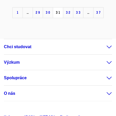
1
…
29
30
31
32
33
…
37
Chci studovat
Výzkum
Spolupráce
O nás