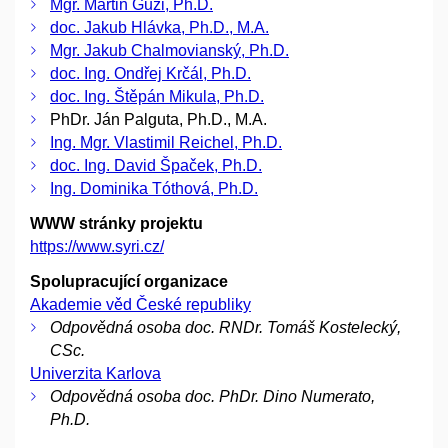
Mgr. Martin Guzi, Ph.D.
doc. Jakub Hlávka, Ph.D., M.A.
Mgr. Jakub Chalmovianský, Ph.D.
doc. Ing. Ondřej Krčál, Ph.D.
doc. Ing. Štěpán Mikula, Ph.D.
PhDr. Ján Palguta, Ph.D., M.A.
Ing. Mgr. Vlastimil Reichel, Ph.D.
doc. Ing. David Špaček, Ph.D.
Ing. Dominika Tóthová, Ph.D.
WWW stránky projektu
https://www.syri.cz/
Spolupracující organizace
Akademie věd České republiky
Odpovědná osoba doc. RNDr. Tomáš Kostelecký,
CSc.
Univerzita Karlova
Odpovědná osoba doc. PhDr. Dino Numerato,
Ph.D.