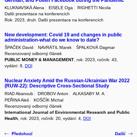
German, and Polish Facebook during the Pandemic
KLUKNAVSKÁ Alena
EISELE Oga
RIGHETTI Nicola
Další prezentace na konferencích
Rok: 2023, druh: Další prezentace na konferencích
New development: Covid 19 and changes in public
administration-what do we know to date?
ŠPAČEK David
NAVRÁTIL Marek
ŠPALKOVÁ Dagmar
Recenzovaný odborný článek
PUBLIC MONEY & MANAGEMENT
, rok: 2023, ročník: 43,
vydání: 8,
DOI
Nuclear Anxiety Amid the Russian-Ukrainian War 2022
(RUW-22): Descriptive Cross-Sectional Study
RIAD Abanoub
DROBOV Anton
ALKASABY M. A.
PEŘINA Aleš
KOŠČÍK Michal
Recenzovaný odborný článek
International Journal of Environmental Research and Public
Health
, rok: 2023, ročník: 20, vydání: 4,
DOI
Předchozí
Další