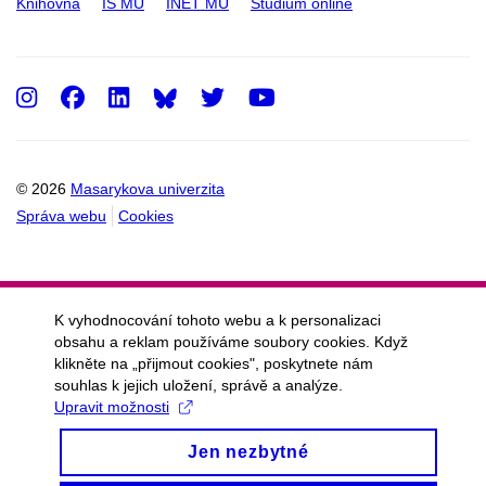
Knihovna
IS MU
INET MU
Studium online
Instagram
Facebook
LinkedIn
Twitter
Youtube
© 2026
Masarykova univerzita
Správa webu
Cookies
K vyhodnocování tohoto webu a k personalizaci
obsahu a reklam používáme soubory cookies. Když
klikněte na „přijmout cookies", poskytnete nám
souhlas k jejich uložení, správě a analýze.
Upravit možnosti
Jen nezbytné