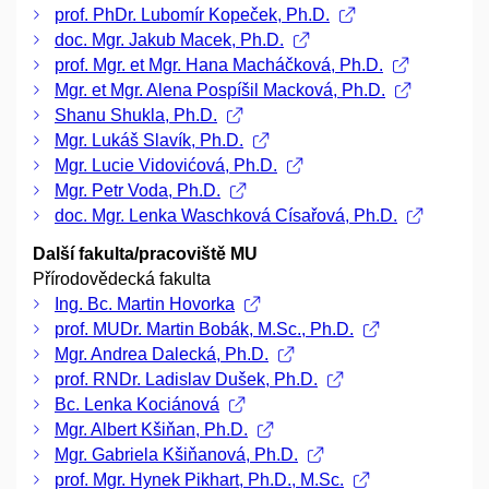
prof. PhDr. Lubomír Kopeček, Ph.D.
doc. Mgr. Jakub Macek, Ph.D.
prof. Mgr. et Mgr. Hana Macháčková, Ph.D.
Mgr. et Mgr. Alena Pospíšil Macková, Ph.D.
Shanu Shukla, Ph.D.
Mgr. Lukáš Slavík, Ph.D.
Mgr. Lucie Vidovićová, Ph.D.
Mgr. Petr Voda, Ph.D.
doc. Mgr. Lenka Waschková Císařová, Ph.D.
Další fakulta/pracoviště MU
Přírodovědecká fakulta
Ing. Bc. Martin Hovorka
prof. MUDr. Martin Bobák, M.Sc., Ph.D.
Mgr. Andrea Dalecká, Ph.D.
prof. RNDr. Ladislav Dušek, Ph.D.
Bc. Lenka Kociánová
Mgr. Albert Kšiňan, Ph.D.
Mgr. Gabriela Kšiňanová, Ph.D.
prof. Mgr. Hynek Pikhart, Ph.D., M.Sc.